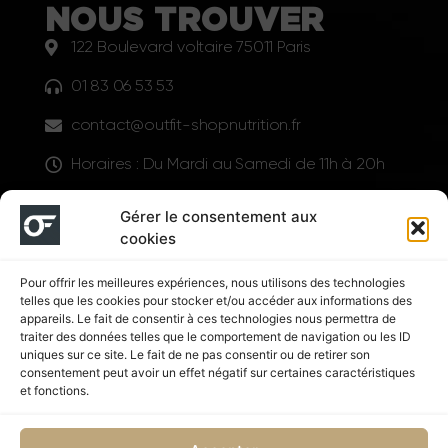
NOUS TROUVER
122 Boulevard voltaire 75011 Paris
01 83 06 53 53
contact@outfit-shopnutrition.fr
Horaires : Du Mardi au Samedi de 11h à 20h
LIENS UTILES
Gérer le consentement aux
cookies
Pour offrir les meilleures expériences, nous utilisons des technologies
telles que les cookies pour stocker et/ou accéder aux informations des
appareils. Le fait de consentir à ces technologies nous permettra de
traiter des données telles que le comportement de navigation ou les ID
uniques sur ce site. Le fait de ne pas consentir ou de retirer son
consentement peut avoir un effet négatif sur certaines caractéristiques
Suivez nous
et fonctions.