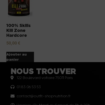
100% Skills
Kill Zone
Hardcore
50,00
€
Ajouter au
panier
NOUS TROUVER
122 Boulevard voltaire 75011 Paris
01 83 06 53 53
contact@outfit-shopnutrition.fr