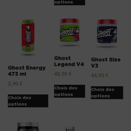
options
Ghost
Ghost Size
Legend V4
V3
Ghost Energy
473 ml
48,50
€
44,90
€
2,90
€
Choix des
Choix des
options
options
Choix des
options