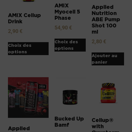
AMIX
Applied
Myocell 5
Nutrition
AMIX Cellup
Phase
ABE Pump
Drink
Shot 100
54,90
€
2,90
€
ml
2,80
€
Choix des
Choix des
options
options
Ajouter au
panier
Bucked Up
Cellup®
Bamf
with
Applied