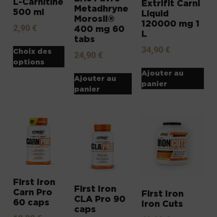
L-Carnitine
Extrifit Carni
Metadhryne
500 ml
Liquid
Morosil®
120000 mg 1
2,90
€
400 mg 60
L
tabs
34,90
€
Choix des
24,90
€
options
Ajouter au
Ajouter au
panier
panier
First Iron
First Iron
Carn Pro
First Iron
CLA Pro 90
60 caps
Iron Cuts
caps