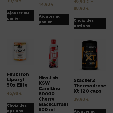
19,90
€
49,90
€
–
14,90
€
88,90
€
Ajouter au
Ajouter au
panier
Choix des
panier
options
First Iron
Hiro.Lab
Lipoxyl
Stacker2
KSW
50x Elite
Thermodrene
Carnitine
Xt 120 caps
46,90
€
60000
Cherry
39,90
€
Blackcurrant
Choix des
500 ml
options
Ajouter au