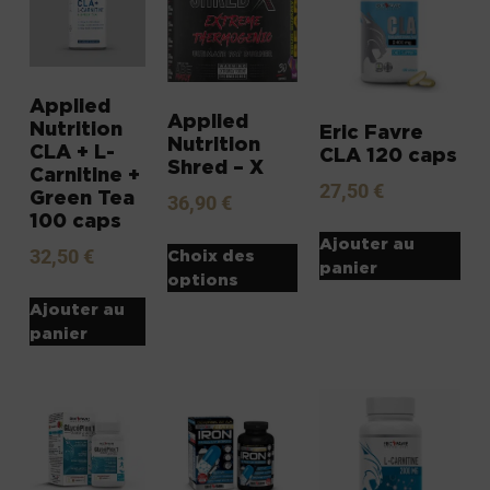
Applied
Applied
Nutrition
Eric Favre
Nutrition
CLA + L-
CLA 120 caps
Shred – X
Carnitine +
27,50
€
Green Tea
36,90
€
100 caps
Ajouter au
32,50
€
Choix des
panier
options
Ajouter au
panier