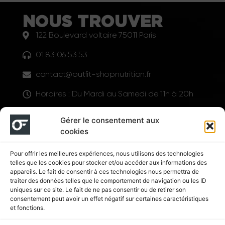
NOUS TROUVER
122 Boulevard voltaire 75011 Paris
01 83 06 53 53
contact@outfit-shopnutrition.fr
Horaires : Du Mardi au Samedi de 11h à 20h
LIENS UTILES
Gérer le consentement aux
cookies
Pour offrir les meilleures expériences, nous utilisons des technologies
telles que les cookies pour stocker et/ou accéder aux informations des
appareils. Le fait de consentir à ces technologies nous permettra de
traiter des données telles que le comportement de navigation ou les ID
uniques sur ce site. Le fait de ne pas consentir ou de retirer son
consentement peut avoir un effet négatif sur certaines caractéristiques
Suivez nous
et fonctions.