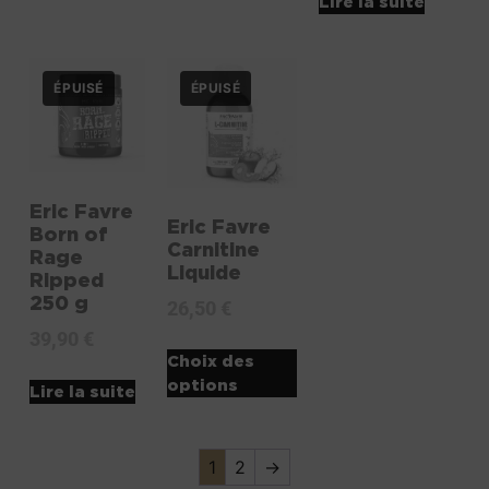
Lire la suite
Eric Favre
Eric Favre
Born of
Carnitine
Rage
Liquide
Ripped
250 g
26,50
€
39,90
€
Choix des
options
Lire la suite
1
2
→