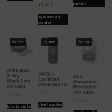
panier
15,90
€
Ajouter au
panier
AMIX Burn
AMIX L-
& Dry
ASL
Carnitine
Black Line
Chromium
Drink 250 ml
90 caps
Picolinate
100 caps
2,90
€
34,90
€
14,90
€
Lire la suite
Lire la suite