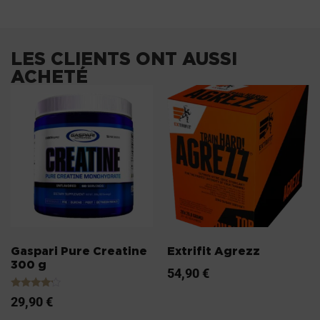
LES CLIENTS ONT AUSSI
ACHETÉ
Gaspari Pure Creatine
Extrifit Agrezz
300 g
54,90
€
Note
29,90
€
4.00
sur 5