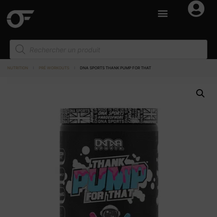
NUTRITION
I
PRÉ WORKOUTS
I
DNA SPORTS THANK PUMP FOR THAT