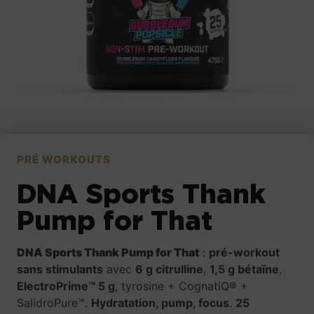
PRÉ WORKOUTS
DNA Sports Thank
Pump for That
DNA Sports Thank Pump for That
:
pré-workout
sans stimulants
avec
6 g citrulline
,
1,5 g bétaïne
,
ElectroPrime™ 5 g
, tyrosine + CognatiQ® +
SalidroPure™.
Hydratation, pump, focus
.
25