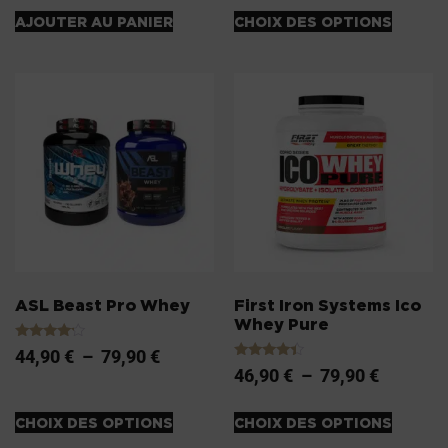
AJOUTER AU PANIER
CHOIX DES OPTIONS
ASL Beast Pro Whey
First Iron Systems Ico
Whey Pure
Note
44,90
€
–
79,90
€
4.00
Note
46,90
€
–
79,90
€
sur 5
4.20
sur 5
CHOIX DES OPTIONS
CHOIX DES OPTIONS