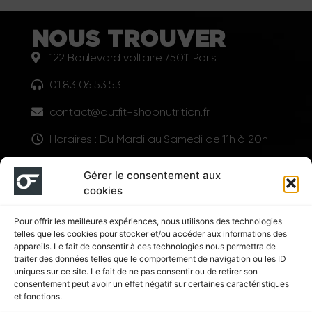
NOUS TROUVER
122 Boulevard voltaire 75011 Paris
01 83 06 53 53
contact@outfit-shopnutrition.fr
Horaires : Du Mardi au Samedi de 11h à 20h
LIENS UTILES
Gérer le consentement aux
cookies
Pour offrir les meilleures expériences, nous utilisons des technologies
telles que les cookies pour stocker et/ou accéder aux informations des
appareils. Le fait de consentir à ces technologies nous permettra de
traiter des données telles que le comportement de navigation ou les ID
uniques sur ce site. Le fait de ne pas consentir ou de retirer son
consentement peut avoir un effet négatif sur certaines caractéristiques
Suivez nous
et fonctions.