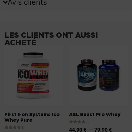
Avis clients
LES CLIENTS ONT AUSSI
ACHETÉ
First Iron Systems Ico
ASL Beast Pro Whey
Whey Pure
Note
44,90
€
–
79,90
€
4.00