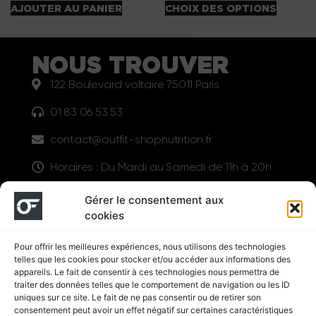
AJOUTER AU PANIER
CHOIX DES OPTIONS
NOUS TROUVER
122 Boulevard voltaire 75011 Paris
01 83 06 53 53
contact@outfit-shopnutrition.fr
Horaires : Du Mardi au Samedi de 11h à 20h
LIENS UTILES
Gérer le consentement aux
cookies
Pour offrir les meilleures expériences, nous utilisons des technologies
telles que les cookies pour stocker et/ou accéder aux informations des
appareils. Le fait de consentir à ces technologies nous permettra de
traiter des données telles que le comportement de navigation ou les ID
uniques sur ce site. Le fait de ne pas consentir ou de retirer son
consentement peut avoir un effet négatif sur certaines caractéristiques