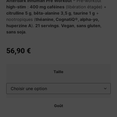
Afterdark Inhuman Pre Workout
– Pré-workout
high-stim
:
400 mg caféines
(libération étagée) +
citrulline 5 g
,
bêta-alanine 3,5 g
,
taurine 1 g
+
nootropiques (
théanine, CognatiQ®, alpha-yo,
huperzine A
).
21 servings
.
Vegan
,
sans gluten
,
sans soja
.
56,90
€
Taille
Goût