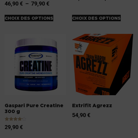
Note
46,90
€
–
79,90
€
sur 5
4.20
sur 5
CHOIX DES OPTIONS
CHOIX DES OPTIONS
Gaspari Pure Creatine
Extrifit Agrezz
300 g
54,90
€
Note
29,90
€
4.00
sur 5