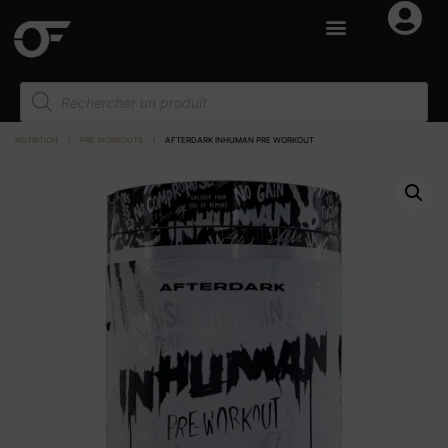
NUTRITION
I
PRÉ WORKOUTS
I
AFTERDARK INHUMAN PRE WORKOUT