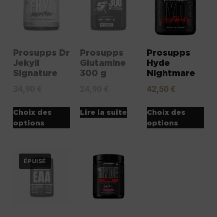
Prosupps Dr
Prosupps
Prosupps
Jekyll
Glutamine
Hyde
Signature
300 g
Nightmare
34,90
€
24,90
€
42,50
€
Choix des
Lire la suite
Choix des
options
options