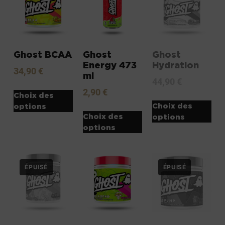
Ghost BCAA
Ghost
Ghost
Energy 473
Hydration
34,90
€
ml
44,90
€
2,90
€
Choix des
Choix des
options
Choix des
options
options