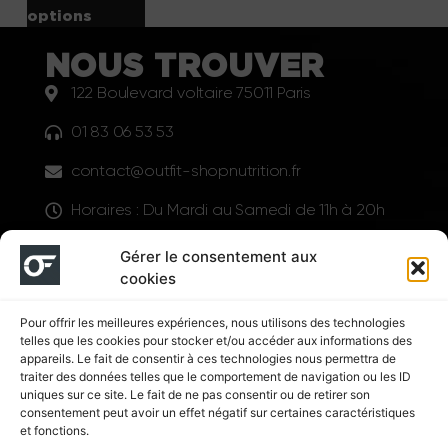
options
NOUS TROUVER
122 Boulevard voltaire 75011 Paris
01 83 06 53 53
contact@outfit-shopnutrition.fr
Horaires : Du Mardi au Samedi de 11h à 20h
LIENS UTILES
Gérer le consentement aux
cookies
Pour offrir les meilleures expériences, nous utilisons des technologies
telles que les cookies pour stocker et/ou accéder aux informations des
appareils. Le fait de consentir à ces technologies nous permettra de
traiter des données telles que le comportement de navigation ou les ID
uniques sur ce site. Le fait de ne pas consentir ou de retirer son
consentement peut avoir un effet négatif sur certaines caractéristiques
Suivez nous
et fonctions.