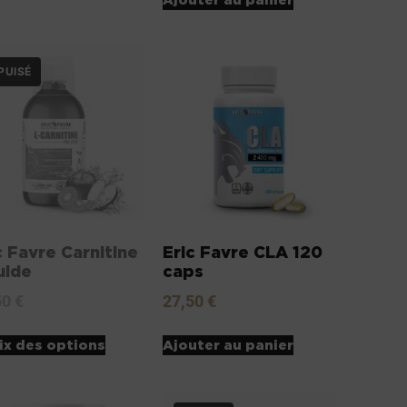
c Favre Carnitine
Eric Favre CLA 120
uide
caps
50
€
27,50
€
ix des options
Ajouter au panier