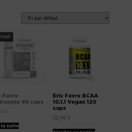
c Favre
Eric Favre BCAA
iroxyne 90 caps
10.1.1 Vegan 120
caps
90
€
22,90
€
 la suite
Ajouter au panier