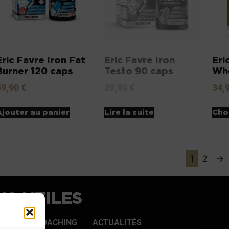
Eric Favre Iron Fat
Eric Favre Iron
Eri
Burner 120 caps
Testo 90 caps
Wh
59,90
€
39,90
€
34,
Ajouter au panier
Lire la suite
Cho
1
2
→
NS UTILES
TIQUE
COACHING
ACTUALITÉS