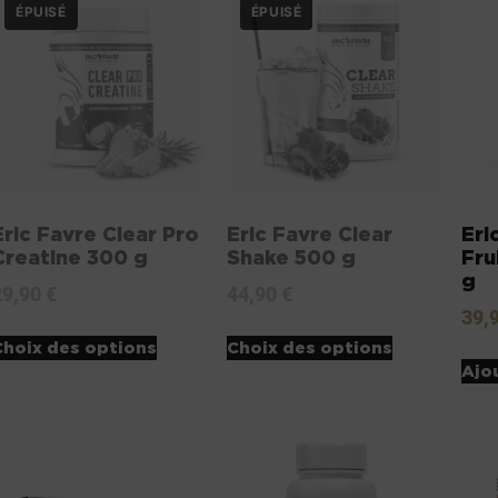
Eric Favre Clear Pro
Eric Favre Clear
Eri
Creatine 300 g
Shake 500 g
Fru
g
29,90
€
44,90
€
39,
Choix des options
Choix des options
Ajo