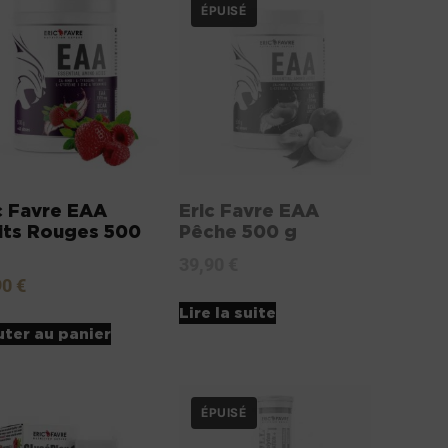
c Favre EAA
Eric Favre EAA
its Rouges 500
Pêche 500 g
39,90
€
90
€
Lire la suite
uter au panier