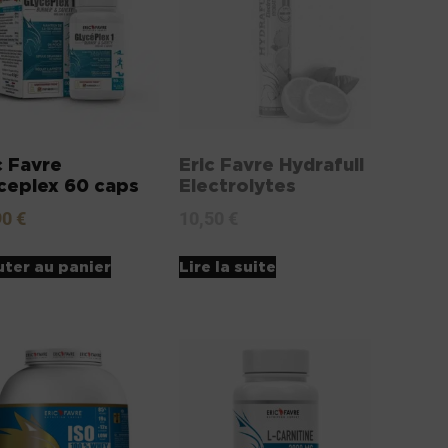
c Favre
Eric Favre Hydrafull
ceplex 60 caps
Electrolytes
90
€
10,50
€
uter au panier
Lire la suite