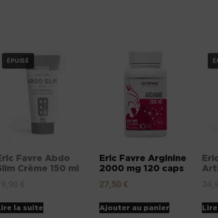
Eric Favre Abdo
Eric Favre Arginine
Eri
Slim Crème 150 ml
2000 mg 120 caps
Art
19,90
€
27,50
€
34,
ire la suite
Ajouter au panier
Lire