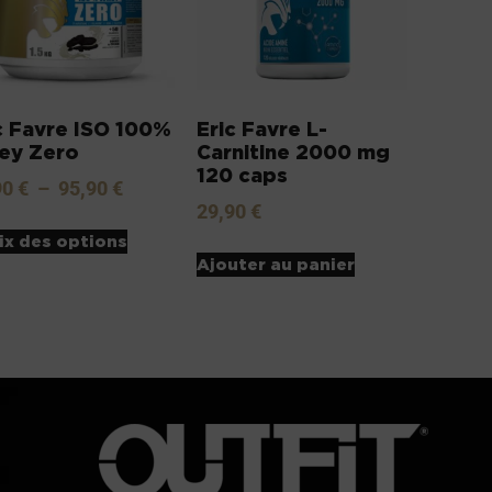
c Favre ISO 100%
Eric Favre L-
ey Zero
Carnitine 2000 mg
120 caps
90
€
–
95,90
€
29,90
€
ix des options
Ajouter au panier