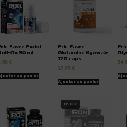
Eric Favre Endol
Eric Favre
Eri
Roll-On 50 ml
Glutamine Kyowa®
Gly
120 caps
8,90
€
54,
29,90
€
Ajouter au panier
Ajo
Ajouter au panier