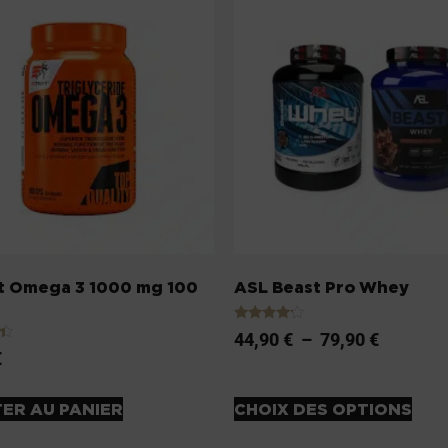
it Omega 3 1000 mg 100
ASL Beast Pro Whey
Note
44,90
€
–
79,90
€
4.00
€
sur 5
ER AU PANIER
CHOIX DES OPTIONS