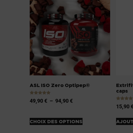
ASL ISO Zero Optipep®
Extrif
caps
Note
49,90
€
–
94,90
€
5.00
Note
15,90
sur 5
4.20
sur 5
CHOIX DES OPTIONS
AJOUT