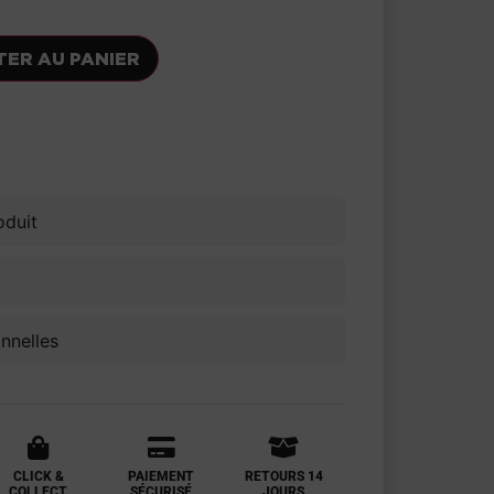
TER AU PANIER
voris
oduit
onnelles
CLICK &
PAIEMENT
RETOURS 14
COLLECT
SÉCURISÉ
JOURS