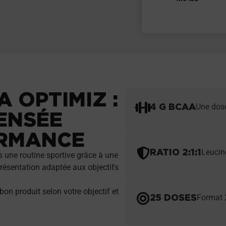
A OPTIMIZ :
4 G BCAA
Une dose
ENSÉE
ORMANCE
RATIO 2:1:1
Leucine
 une routine sportive grâce à une
présentation adaptée aux objectifs
 bon produit selon votre objectif et
25 DOSES
Format 2