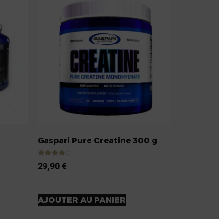
Gaspari Pure Creatine 300 g
Note
29,90
€
4.00
sur 5
AJOUTER AU PANIER