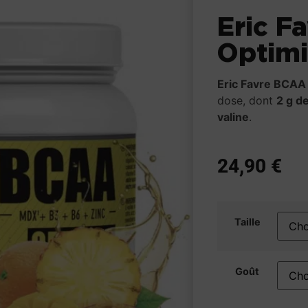
Eric F
Optimi
Eric Favre BCAA
dose, dont
2 g d
valine
.
24,90
€
Taille
Goût