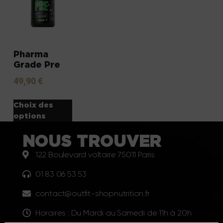
Pharma
Grade Pre
49,90
€
Choix des
options
NOUS TROUVER
122 Boulevard voltaire 75011 Paris
01 83 06 53 53
contact@outfit-shopnutrition.fr
Horaires : Du Mardi au Samedi de 11h à 20h