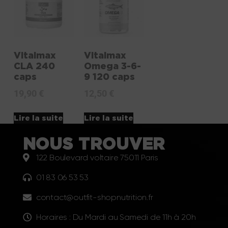
Vitalmax
Vitalmax
CLA 240
Omega 3-6-
caps
9 120 caps
19,90
€
12,50
€
Lire la suite
Lire la suite
NOUS TROUVER
122 Boulevard voltaire 75011 Paris
01 83 06 53 53
contact@outfit-shopnutrition.fr
Horaires : Du Mardi au Samedi de 11h à 20h