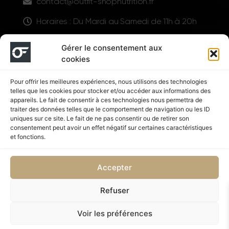
contact@outfit-shopnutrition.fr
Horaires : Du Mardi au Samedi de 11h à 20h
LIENS UTILES
Gérer le consentement aux
cookies
Pour offrir les meilleures expériences, nous utilisons des technologies
telles que les cookies pour stocker et/ou accéder aux informations des
appareils. Le fait de consentir à ces technologies nous permettra de
traiter des données telles que le comportement de navigation ou les ID
uniques sur ce site. Le fait de ne pas consentir ou de retirer son
consentement peut avoir un effet négatif sur certaines caractéristiques
Suivez nous
et fonctions.
Accepter
Refuser
Politique de confidentialité
CGV
Voir les préférences
Copyright © 2026 OUTFIT SHOP NUTRITION | Supplémenté