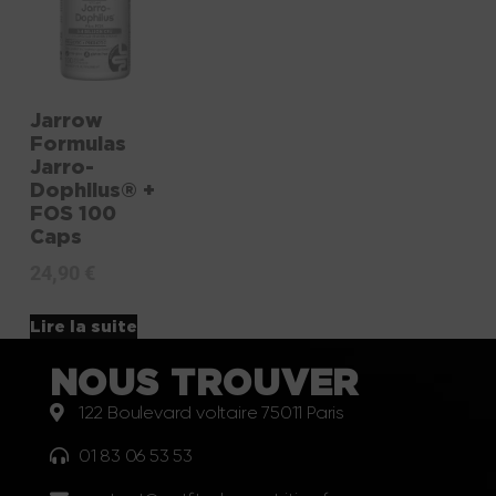
Jarrow
Formulas
Jarro-
Dophilus® +
FOS 100
Caps
24,90
€
Lire la suite
NOUS TROUVER
122 Boulevard voltaire 75011 Paris
01 83 06 53 53