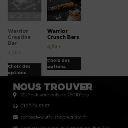
Warrior
Warrior
Creatine
Crunch Bars
Bar
3,20
€
3,20
€
Choix des
Choix des
options
options
NOUS TROUVER
122 Boulevard voltaire 75011 Paris
01 83 06 53 53
contact@outfit-shopnutrition.fr