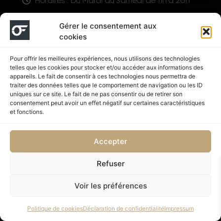
Horaires : Du Mardi au Samedi de 11h à 20h
LIENS UTILES
Gérer le consentement aux
cookies
Pour offrir les meilleures expériences, nous utilisons des technologies
telles que les cookies pour stocker et/ou accéder aux informations des
appareils. Le fait de consentir à ces technologies nous permettra de
traiter des données telles que le comportement de navigation ou les ID
uniques sur ce site. Le fait de ne pas consentir ou de retirer son
consentement peut avoir un effet négatif sur certaines caractéristiques
Suivez nous
et fonctions.
Accepter
Refuser
Politique de confidentialité
CGV
Voir les préférences
Copyright © 2026 OUTFIT SHOP NUTRITION | Supplémenté
Politique de cookies
Déclaration de confidentialité
Impressum
par SD DESIGN