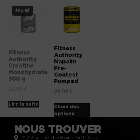
Fitness
Fitness
Authority
Authority
Napalm
Creatine
Pre-
Monohydrate
Contest
300 g
Pumped
29,90
€
29,90
€
Lire la suite
Choix des
options
NOUS TROUVER
122 Boulevard voltaire 75011 Paris