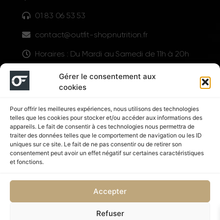
01 83 06 53 53
contact@outfit-shopnutrition.fr
Horaires : Du Mardi au Samedi de 11h à 20h
LIENS UTILES
Gérer le consentement aux
cookies
Pour offrir les meilleures expériences, nous utilisons des technologies
telles que les cookies pour stocker et/ou accéder aux informations des
appareils. Le fait de consentir à ces technologies nous permettra de
traiter des données telles que le comportement de navigation ou les ID
uniques sur ce site. Le fait de ne pas consentir ou de retirer son
consentement peut avoir un effet négatif sur certaines caractéristiques
Suivez nous
et fonctions.
Accepter
Refuser