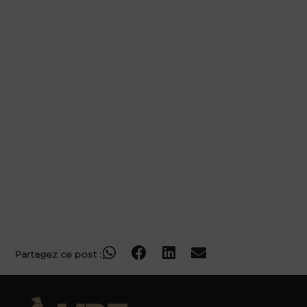
longues et intenses
Complexes avec électrolytes : le détail qui
change tout en séance
Comment choisir selon ton objectif ?
Comparatif simple : BCAA, EAA, glutamine ou
complexe intra ?
Quand prendre BCAA, EAA ou glutamine ?
Erreurs fréquentes avec les acides aminés
FAQ sur BCAA, EAA et glutamine
Conclusion : BCAA, EAA ou glutamine, choisis
selon le vrai besoin
Partagez ce post :