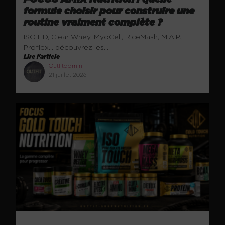
formule choisir pour construire une
routine vraiment complète ?
ISO HD, Clear Whey, MyoCell, RiceMash, M.A.P.,
Proflex… découvrez les...
Lire l'article
Outfitadmin
21 juillet 2026