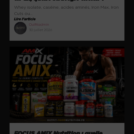
Whey isolate, caséine, acides aminés, Iron Max, Iron
Cuts ou...
Lire l'article
Outfitadmin
30 juillet 2026
FOCUS AMIX Nutrition : quelle