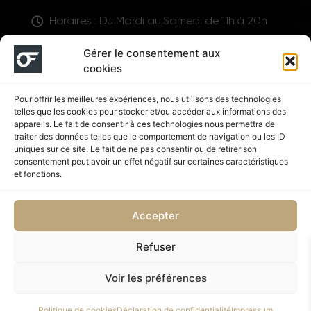
Horaires : Du Mardi au Samedi de 11h à 20h
LIENS UTILES
Gérer le consentement aux
cookies
Pour offrir les meilleures expériences, nous utilisons des technologies
telles que les cookies pour stocker et/ou accéder aux informations des
appareils. Le fait de consentir à ces technologies nous permettra de
traiter des données telles que le comportement de navigation ou les ID
uniques sur ce site. Le fait de ne pas consentir ou de retirer son
consentement peut avoir un effet négatif sur certaines caractéristiques
Suivez nous
et fonctions.
Accepter
Refuser
Politique de confidentialité
CGV
Voir les préférences
Copyright © 2026 OUTFIT SHOP NUTRITION | Supplémenté
Politique de cookies
Déclaration de confidentialité
Impressum