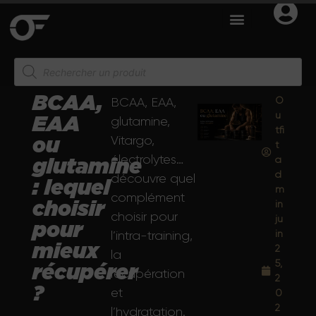
BCAA,
O
BCAA, EAA,
u
EAA
glutamine,
tfi
Vitargo,
ou
t
électrolytes…
a
glutamine
d
découvre quel
: lequel
m
complément
in
choisir
choisir pour
ju
pour
in
l’intra-training,
mieux
2
la
5,
récupérer
récupération
2
?
et
0
2
l’hydratation.