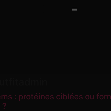
utfitadmin
ms : protéines ciblées ou for
 ?