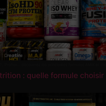
, Proflex… découvrez les principales formules AMIX et choi
tion : quelle formule choisir