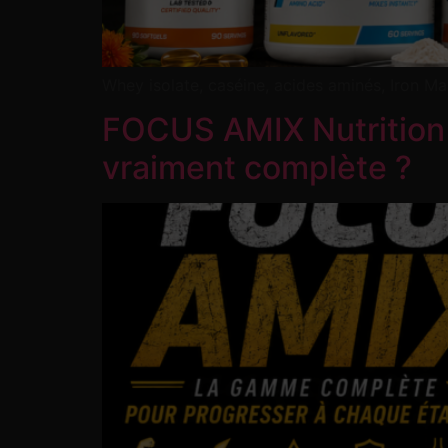
Whey isolate, caséine, acides aminés, Iron Max
FOCUS AMIX Nutrition :
vraiment complète ?