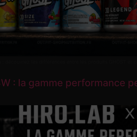
 : découvrez les différences entre les produits GHOST et c
 : la gamme performance pen