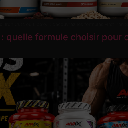
, Iron Cuts ou Lipoxyl : découvrez les formules First Iron S
 quelle formule choisir pour c