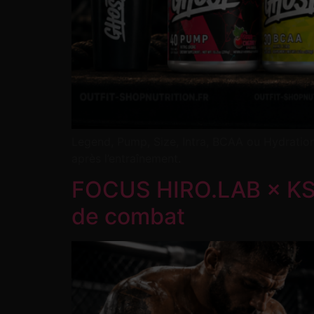
Legend, Pump, Size, Intra, BCAA ou Hydration
après l’entraînement.
FOCUS HIRO.LAB × KSW
de combat