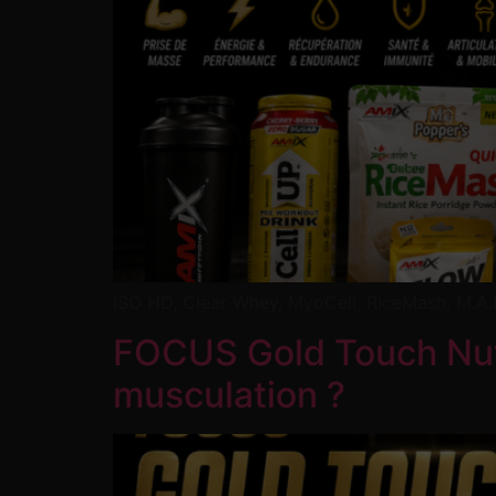
ISO HD, Clear Whey, MyoCell, RiceMash, M.A.P.
FOCUS Gold Touch Nutri
musculation ?