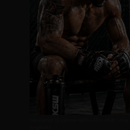
Découvrez la gamme HIRO.LAB × KSW : cinq co
exigeants.