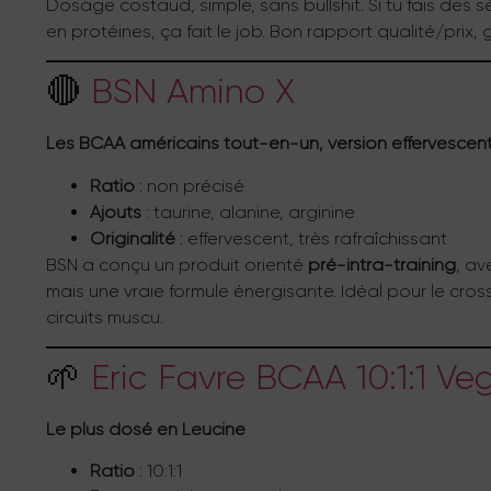
Dosage costaud, simple, sans bullshit. Si tu fais des s
en protéines, ça fait le job. Bon rapport qualité/prix, 
🔴
BSN Amino X
Les BCAA américains tout-en-un, version effervescen
Ratio
: non précisé
Ajouts
: taurine, alanine, arginine
Originalité
: effervescent, très rafraîchissant
BSN a conçu un produit orienté
pré-intra-training
, av
mais une vraie formule énergisante. Idéal pour le cross
circuits muscu.
🌱
Eric Favre BCAA 10:1:1 V
Le plus dosé en Leucine
Ratio
: 10:1:1