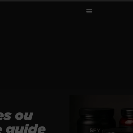
es ou
e guide