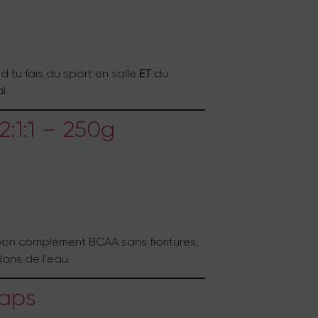
d tu fais du sport en salle
ET
du
l.
2:1:1 – 250g
 bon complément BCAA sans fioritures,
ans de l’eau.
caps