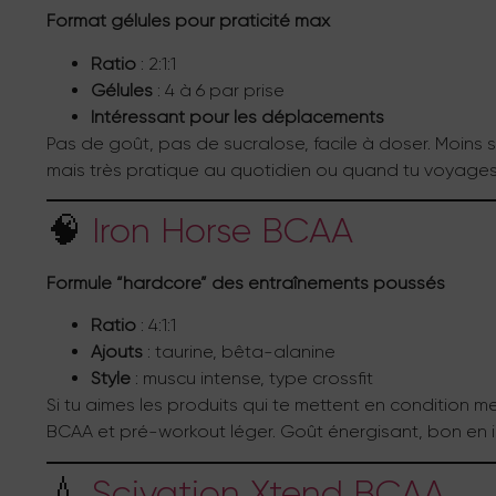
Format gélules pour praticité max
Ratio
: 2:1:1
Gélules
: 4 à 6 par prise
Intéressant pour les déplacements
Pas de goût, pas de sucralose, facile à doser. Moins 
mais très pratique au quotidien ou quand tu voyages
🧠
Iron Horse BCAA
Formule “hardcore” des entraînements poussés
Ratio
: 4:1:1
Ajouts
: taurine, bêta-alanine
Style
: muscu intense, type crossfit
Si tu aimes les produits qui te mettent en condition 
BCAA et pré-workout léger. Goût énergisant, bon en in
💧
Scivation Xtend BCAA