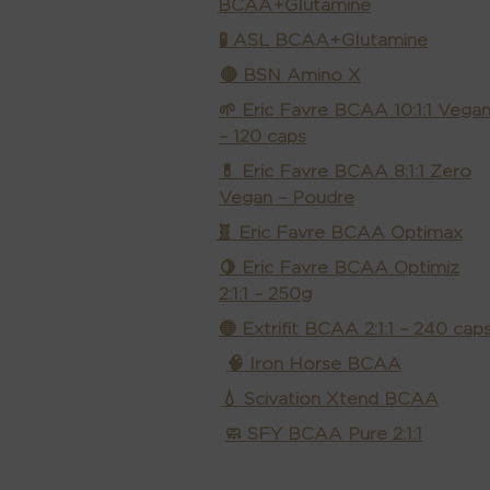
BCAA+Glutamine
🧪 ASL BCAA+Glutamine
🔴 BSN Amino X
🌱 Eric Favre BCAA 10:1:1 Vega
– 120 caps
💊 Eric Favre BCAA 8:1:1 Zero
Vegan – Poudre
🧬 Eric Favre BCAA Optimax
🍋 Eric Favre BCAA Optimiz
2:1:1 – 250g
🔵 Extrifit BCAA 2:1:1 – 240 cap
🧠 Iron Horse BCAA
💧 Scivation Xtend BCAA
🧼 SFY BCAA Pure 2:1:1