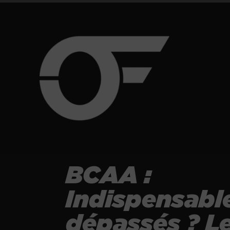
BCAA :
Indispensabl
dépassés ? L