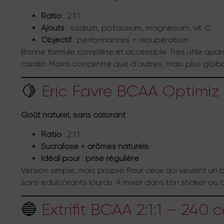
Ratio
: 2:1:1
Ajouts
: sodium, potassium, magnésium, vit. C
Objectif
: performances + récupération
Bonne formule complète et accessible. Très utile quan
cardio. Moins concentré que d’autres, mais plus globa
🍋
Eric Favre BCAA Optimiz 
Goût naturel, sans colorant
Ratio
: 2:1:1
Sucralose + arômes naturels
Idéal pour : prise régulière
Version simple, mais propre. Pour ceux qui veulent un
sans édulcorants lourds. À mixer dans ton shaker ou d
🔵
Extrifit BCAA 2:1:1 – 240 