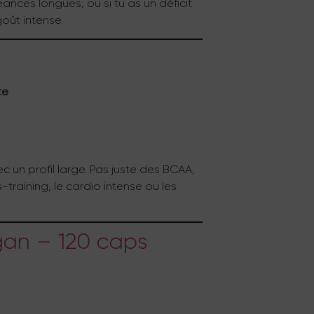
éances longues, ou si tu as un déficit
goût intense.
te
ec un profil large. Pas juste des BCAA,
-training, le cardio intense ou les
egan – 120 caps