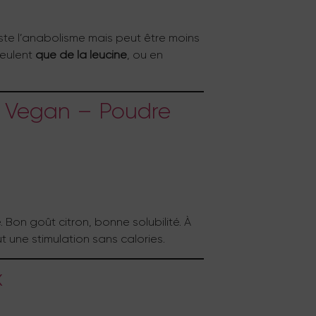
ste l’anabolisme mais peut être moins
veulent
que de la leucine
, ou en
ro Vegan – Poudre
 Bon goût citron, bonne solubilité. À
t une stimulation sans calories.
x