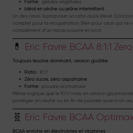
Forme
: gélules végétales
Idéal en sèche ou jeûne intermittent
Un des rares à proposer un ratio aussi élevé. Ça boo
complet pour la récupération. Bien pour ceux qui ne 
complément d’un repas pauvre en prot.
💊
Eric Favre BCAA 8:1:1 Ze
Toujours leucine dominant, version goûtée
Ratio
: 8:1:1
Zéro sucre, zéro aspartame
Forme
: poudre aromatisée
Même logique que le 10:1:1 mais en version gourmande.
privilégier en sèche ou en fin de journée quand on veu
🧬
Eric Favre BCAA Optima
BCAA enrichis en électrolytes et vitamines