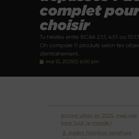
complet pour
choisir
Tu hésites entre BCAA 2:1:1, 4:1:1 ou 10:
On compare 11 produits selon tes object
d'entraînement.
mai 13, 2025
6:00 pm
Table des matières
encore utiles en 2025, mais pas
pour tout le monde !
💧 Addict Nutrition IntraFuse