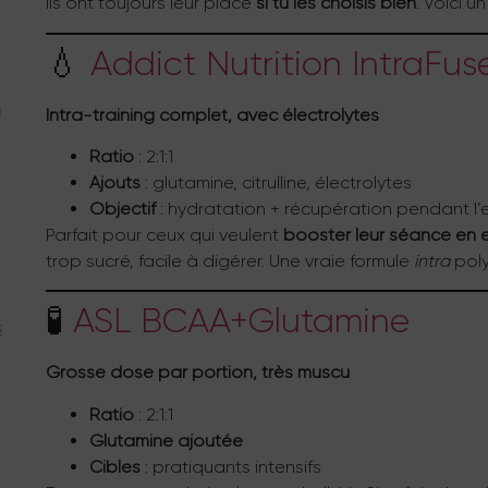
Ils ont toujours leur place
si tu les choisis bien
. Voici u
💧
Addict Nutrition IntraF
n
Intra-training complet, avec électrolytes
Ratio
: 2:1:1
Ajouts
: glutamine, citrulline, électrolytes
Objectif
: hydratation + récupération pendant l’e
Parfait pour ceux qui veulent
booster leur séance en
trop sucré, facile à digérer. Une vraie formule
intra
poly
🧪
ASL BCAA+Glutamine
s
Grosse dose par portion, très muscu
Ratio
: 2:1:1
Glutamine ajoutée
Cibles
: pratiquants intensifs