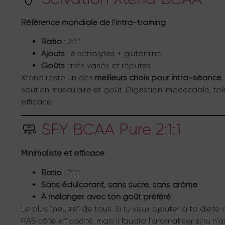
Référence mondiale de l’intra-training
Ratio
: 2:1:1
Ajouts
: électrolytes + glutamine
Goûts
: très variés et réputés
Xtend reste un des
meilleurs choix pour intra-séance
soutien musculaire et goût. Digestion impeccable, tol
efficace.
🧼
SFY BCAA Pure 2:1:1
Minimaliste et efficace
Ratio
: 2:1:1
Sans édulcorant, sans sucre, sans arôme
À mélanger avec ton goût préféré
Le plus “neutre” de tous. Si tu veux ajouter à ta diète 
RAS côté efficacité, mais il faudra l’aromatiser si tu 