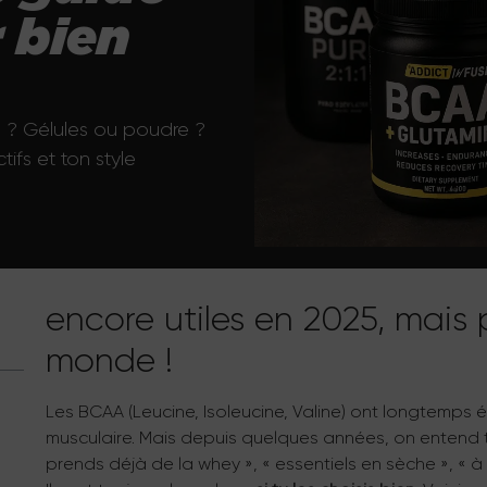
 bien
1:1 ? Gélules ou poudre ?
ifs et ton style
encore utiles en 2025, mais 
monde !
Les BCAA (Leucine, Isoleucine, Valine) ont longtemps 
musculaire. Mais depuis quelques années, on entend tout
prends déjà de la whey », « essentiels en sèche », « à 