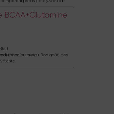
n comparatif précis pour y voir clair.
use BCAA+Glutamine
ffort
 endurance ou muscu
. Bon goût, pas
valente.