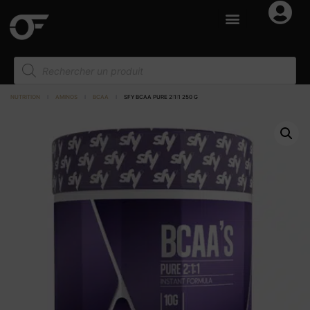
NUTRITION
I
AMINOS
I
BCAA
I
SFY BCAA PURE 2:1:1 250 G