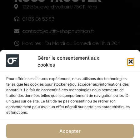
122 Boulevard voltaire 75011 Paris
01 83 06 53 53
contact@outfit-shopnutrition.fr
Horaires : Du Mardi au Samedi de 11h à 20h
LIENS UTILES
Gérer le consentement aux
cookies
Pour offrir les meilleures expériences, nous utilisons des technologies
telles que les cookies pour stocker et/ou accéder aux informations des
appareils. Le fait de consentir à ces technologies nous permettra de
traiter des données telles que le comportement de navigation ou les ID
uniques sur ce site. Le fait de ne pas consentir ou de retirer son
consentement peut avoir un effet négatif sur certaines caractéristiques
Suivez nous
et fonctions.
Accepter