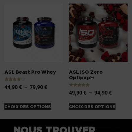
ASL Beast Pro Whey
ASL ISO Zero
Optipep®
Note
44,90
€
–
79,90
€
4.00
Note
49,90
€
–
94,90
€
sur 5
5.00
sur 5
CHOIX DES OPTIONS
CHOIX DES OPTIONS
NOUS TROUVER