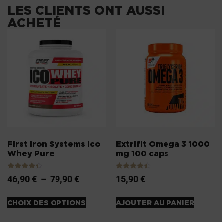
LES CLIENTS ONT AUSSI
ACHETÉ
First Iron Systems Ico
Extrifit Omega 3 1000
Whey Pure
mg 100 caps
Note
Note
46,90
€
–
79,90
€
15,90
€
4.20
4.20
sur 5
sur 5
CHOIX DES OPTIONS
AJOUTER AU PANIER