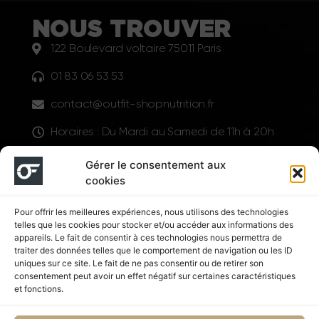
NOUS TROUVER
122 Boulevard voltaire 75011 Paris
01 83 06 53 53
contact@outfit-shopnutrition.fr
Horaires : Du Mardi au Samedi de 11h à 20h
LIENS UTILES
Gérer le consentement aux
cookies
Pour offrir les meilleures expériences, nous utilisons des technologies
telles que les cookies pour stocker et/ou accéder aux informations des
appareils. Le fait de consentir à ces technologies nous permettra de
traiter des données telles que le comportement de navigation ou les ID
uniques sur ce site. Le fait de ne pas consentir ou de retirer son
consentement peut avoir un effet négatif sur certaines caractéristiques
Suivez nous
et fonctions.