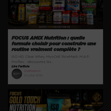
FOCUS AMIX Nutrition : quelle
formule choisir pour construire une
routine vraiment complète ?
ISO HD, Clear Whey, MyoCell, RiceMash, M.A.P.,
Proflex… découvrez les...
Lire l'article
Outfitadmin
21 juillet 2026