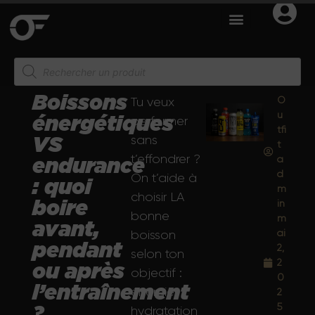
Boissons
O
Tu veux
u
énergétiques
performer
tfi
sans
VS
t
t’effondrer ?
a
endurance
d
On t’aide à
: quoi
m
choisir LA
in
boire
bonne
m
avant,
ai
boisson
pendant
2,
selon ton
2
ou après
objectif :
0
l’entraînement
énergie,
2
5
?
hydratation