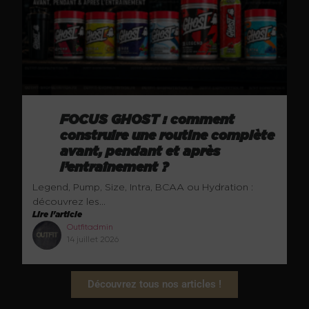
FOCUS GHOST : comment
construire une routine complète
avant, pendant et après
l’entraînement ?
Legend, Pump, Size, Intra, BCAA ou Hydration :
découvrez les...
Lire l'article
Outfitadmin
14 juillet 2026
Découvrez tous nos articles !