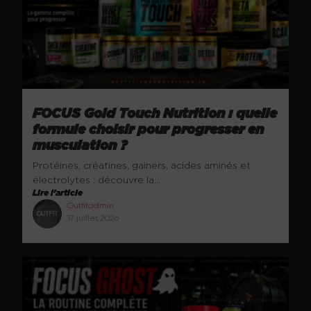
FOCUS Gold Touch Nutrition : quelle
formule choisir pour progresser en
musculation ?
Protéines, créatines, gainers, acides aminés et
électrolytes : découvre la...
Lire l'article
Outfitadmin
17 juillet 2026