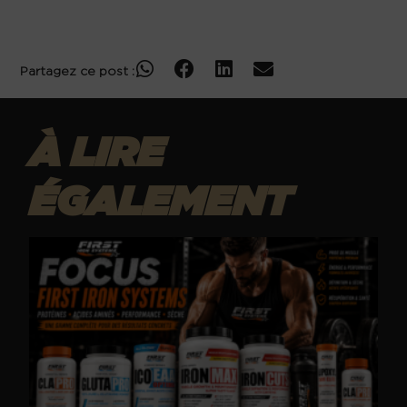
🏃‍♂️ Velocity Fuel Sprint Gel – Applied Nutrition
Partagez ce post :
À LIRE
ÉGALEMENT