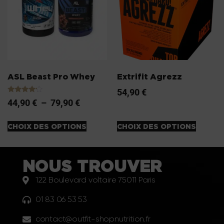
ASL Beast Pro Whey
Extrifit Agrezz
54,90
€
Note
44,90
€
–
79,90
€
4.00
sur 5
CHOIX DES OPTIONS
CHOIX DES OPTIONS
NOUS TROUVER
122 Boulevard voltaire 75011 Paris
01 83 06 53 53
contact@outfit-shopnutrition.fr