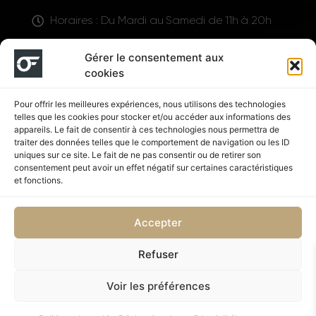
Horaires : Du Mardi au Samedi de 11h à 20h
LIENS UTILES
Gérer le consentement aux
cookies
Pour offrir les meilleures expériences, nous utilisons des technologies
telles que les cookies pour stocker et/ou accéder aux informations des
appareils. Le fait de consentir à ces technologies nous permettra de
traiter des données telles que le comportement de navigation ou les ID
uniques sur ce site. Le fait de ne pas consentir ou de retirer son
consentement peut avoir un effet négatif sur certaines caractéristiques
Suivez nous
et fonctions.
Accepter
Refuser
Politique de confidentialité
CGV
Voir les préférences
Copyright © 2026 OUTFIT SHOP NUTRITION | Supplémenté