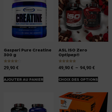
Gaspari Pure Creatine
ASL ISO Zero
300 g
Optipep®
Note
Note
29,90
€
49,90
€
–
94,90
€
4.00
5.00
sur 5
sur 5
AJOUTER AU PANIER
CHOIX DES OPTIONS