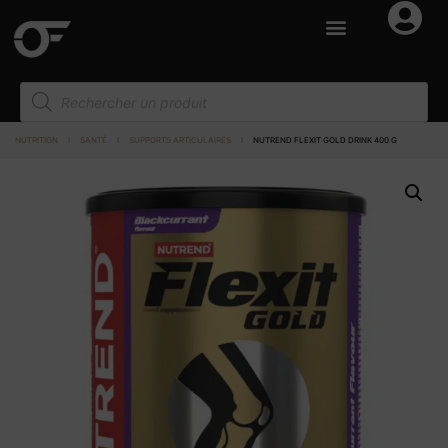
NUTRITION
I
SANTÉ
I
SUPPORTS ARTICULAIRES
I
NUTREND FLEXIT GOLD DRINK 400 G