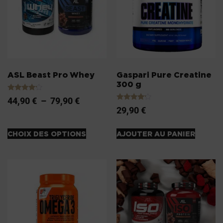
ASL Beast Pro Whey
Gaspari Pure Creatine
300 g
Note
44,90
€
–
79,90
€
4.00
Note
29,90
€
sur 5
4.00
sur 5
CHOIX DES OPTIONS
AJOUTER AU PANIER