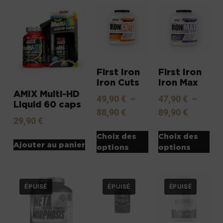
First Iron
First Iron
Iron Cuts
Iron Max
AMIX Multi-HD
49,90
€
–
47,90
€
–
Liquid 60 caps
88,90
€
89,90
€
29,90
€
Choix des
Choix des
Ajouter au panier
options
options