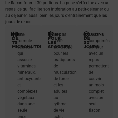
Le flacon fournit 30 portions. La prise s’effectue avec un
repas, ce qui facilite son intégration au petit-déjeuner ou
au déjeuner, aussi bien les jours d’entraînement que les
jours de repos.
PLUS
CONÇU
ROUTINE
Une
Le profil
Deux
DE
POUR
DE
formule
a été
comprimés
75
LES
30
MICRONUTRIMENTS
SPORTIFS
JOURS
étendue
développé
par jour
qui
pour les
avec un
associe
pratiquants
repas
vitamines,
de
permettent
minéraux,
musculation,
de
antioxydants
de force
couvrir
et
et les
un mois
complexes
adultes
complet
végétaux
au
avec un
dans une
rythme
seul
seule
de vie
flacon.
prise
actif.