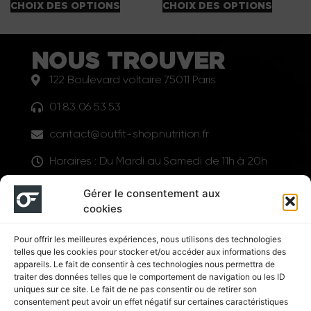
CHOIX DES OPTIONS
CHOIX DES OPTIONS
NOUS TROUVER
122 Boulevard voltaire 75011 Paris
01 83 06 53 53
contact@outfit-shopnutrition.fr
Horaires : Du Mardi au Samedi de 11h à 20h
LIENS UTILES
Gérer le consentement aux
cookies
Pour offrir les meilleures expériences, nous utilisons des technologies
telles que les cookies pour stocker et/ou accéder aux informations des
appareils. Le fait de consentir à ces technologies nous permettra de
traiter des données telles que le comportement de navigation ou les ID
uniques sur ce site. Le fait de ne pas consentir ou de retirer son
consentement peut avoir un effet négatif sur certaines caractéristiques