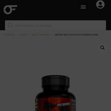
NUTRITION
I
SANTÉ
I
MULTI-VITAMINES
I
MUTANT MULTI ATHLETE’S VITAMIN 60 TABS