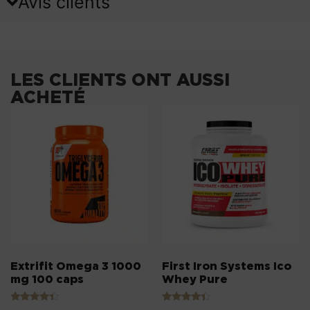
Avis clients
LES CLIENTS ONT AUSSI
ACHETÉ
Extrifit Omega 3 1000
First Iron Systems Ico
mg 100 caps
Whey Pure
Note
Note