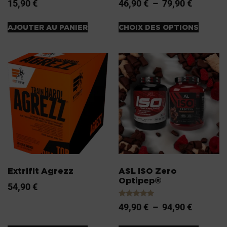
15,90
€
46,90
€
–
79,90
€
4.20
4.20
sur 5
sur 5
AJOUTER AU PANIER
CHOIX DES OPTIONS
Extrifit Agrezz
ASL ISO Zero
Optipep®
54,90
€
Note
49,90
€
–
94,90
€
5.00
sur 5