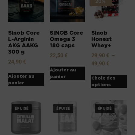
20%
Sinob Core
SINOB Core
Sinob
L-Arginin
Omega 3
Honest
AKG AAKG
180 caps
Whey+
300 g
22,50
€
29,90
€
–
24,90
€
49,90
€
Ajouter au
Ajouter au
panier
Choix des
panier
options