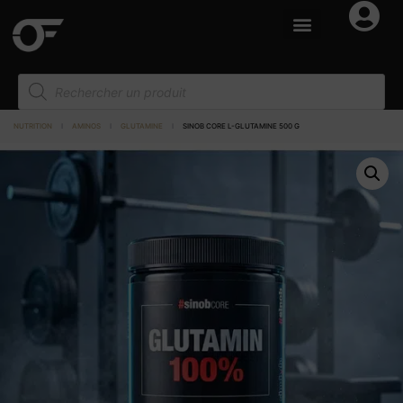
NUTRITION
I
AMINOS
I
GLUTAMINE
I
SINOB CORE L-GLUTAMINE 500 G