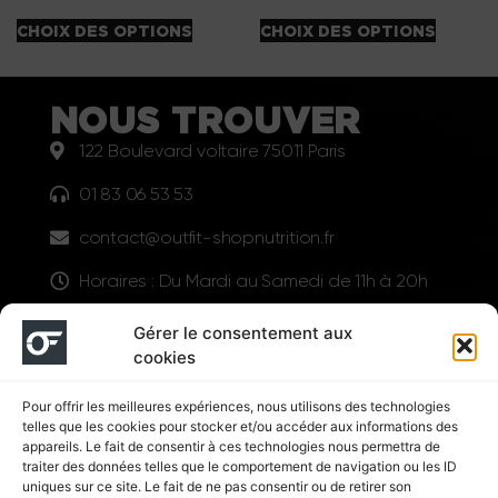
CHOIX DES OPTIONS
CHOIX DES OPTIONS
NOUS TROUVER
122 Boulevard voltaire 75011 Paris
01 83 06 53 53
contact@outfit-shopnutrition.fr
Horaires : Du Mardi au Samedi de 11h à 20h
LIENS UTILES
Gérer le consentement aux
cookies
Pour offrir les meilleures expériences, nous utilisons des technologies
telles que les cookies pour stocker et/ou accéder aux informations des
appareils. Le fait de consentir à ces technologies nous permettra de
traiter des données telles que le comportement de navigation ou les ID
uniques sur ce site. Le fait de ne pas consentir ou de retirer son