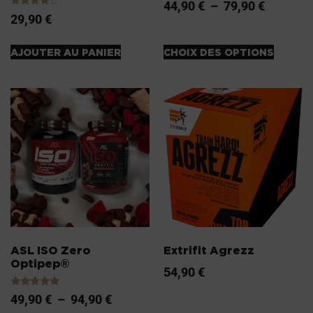
Note
44,90
€
–
79,90
€
4.00
Note
29,90
€
sur 5
4.00
sur 5
AJOUTER AU PANIER
CHOIX DES OPTIONS
ASL ISO Zero
Extrifit Agrezz
Optipep®
54,90
€
Note
49,90
€
–
94,90
€
5.00
sur 5