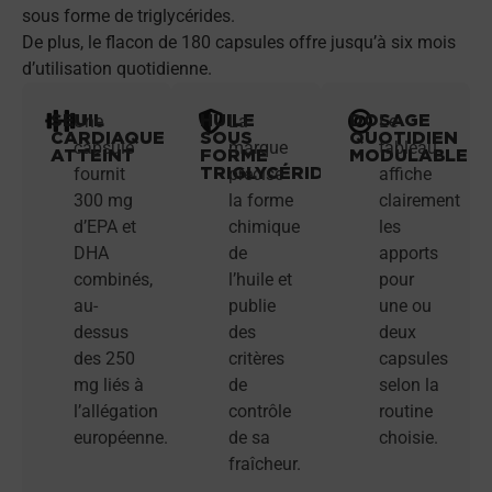
sous forme de triglycérides.
De plus, le flacon de 180 capsules offre jusqu’à six mois
d’utilisation quotidienne.
SEUIL
HUILE
DOSAGE
Une
La
Le
CARDIAQUE
SOUS
QUOTIDIEN
capsule
marque
tableau
ATTEINT
FORME
MODULABLE
TRIGLYCÉRIDE
fournit
précise
affiche
300 mg
la forme
clairement
d’EPA et
chimique
les
DHA
de
apports
combinés,
l’huile et
pour
au-
publie
une ou
dessus
des
deux
des 250
critères
capsules
mg liés à
de
selon la
l’allégation
contrôle
routine
européenne.
de sa
choisie.
fraîcheur.