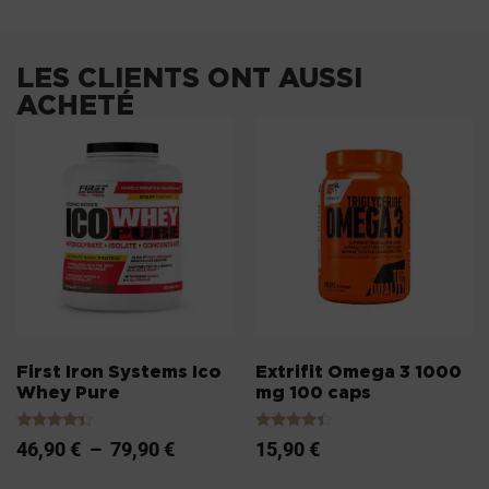
LES CLIENTS ONT AUSSI
ACHETÉ
First Iron Systems Ico
Extrifit Omega 3 1000
Whey Pure
mg 100 caps
Note
Note
46,90
€
–
79,90
€
15,90
€
4.20
4.20
sur 5
sur 5