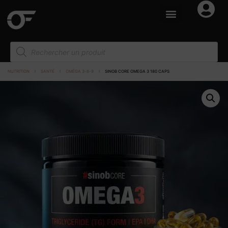
NUTRITION
I
SANTÉ
I
OMÉGA 3-6-9
I
SINOB CORE OMEGA 3 180 CAPS