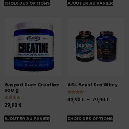
CHOIX DES OPTIONS
AJOUTER AU PANIER
Gaspari Pure Creatine
ASL Beast Pro Whey
300 g
Note
44,90
€
–
79,90
€
4.00
Note
29,90
€
sur 5
4.00
sur 5
AJOUTER AU PANIER
CHOIX DES OPTIONS