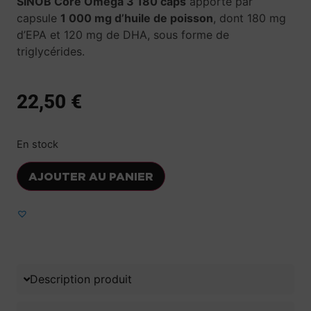
SINOB Core Omega 3 180 caps
apporte par
capsule
1 000 mg d’huile de poisson
, dont 180 mg
d’EPA et 120 mg de DHA, sous forme de
triglycérides.
22,50
€
En stock
AJOUTER AU PANIER
Ajouter aux favoris
Description produit