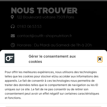
NOUS TROUVER
122 Boulevard voltaire 75011 Paris
01 83 06 53 53
contact@outfit-shopnutrition.fr
Horaires : Du Mardi au Samedi de 11h à 20h
LIENS UTILES
Gérer le consentement aux
cookies
Pour offrir les meilleures expériences, nous utilisons des technologies
telles que les cookies pour stocker et/ou accéder aux informations des
appareils. Le fait de consentir à ces technologies nous permettra de
traiter des données telles que le comportement de navigation ou les ID
uniques sur ce site. Le fait de ne pas consentir ou de retirer son
consentement peut avoir un effet négatif sur certaines caractéristiques
Suivez nous
et fonctions.