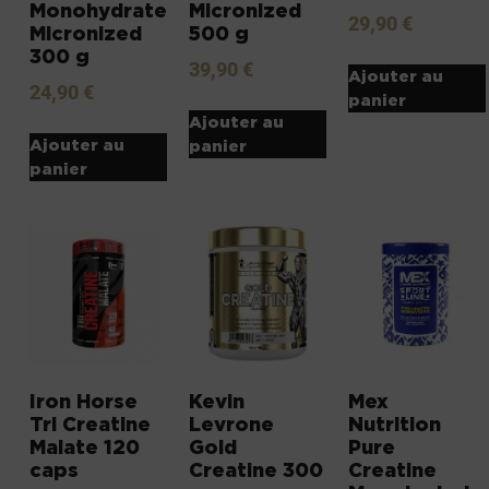
Monohydrate
Micronized
29,90
€
Micronized
500 g
300 g
39,90
€
Ajouter au
24,90
€
panier
Ajouter au
Ajouter au
panier
panier
Iron Horse
Kevin
Mex
Tri Creatine
Levrone
Nutrition
Malate 120
Gold
Pure
caps
Creatine 300
Creatine