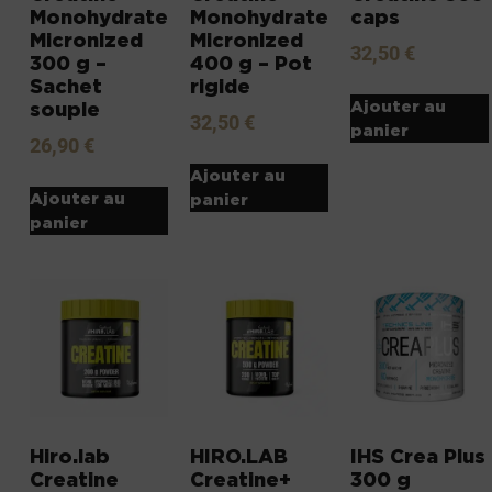
Monohydrate
Monohydrate
caps
Micronized
Micronized
32,50
€
300 g –
400 g – Pot
Sachet
rigide
Ajouter au
souple
32,50
€
panier
26,90
€
Ajouter au
Ajouter au
panier
panier
Hiro.lab
HIRO.LAB
IHS Crea Plus
Creatine
Creatine+
300 g