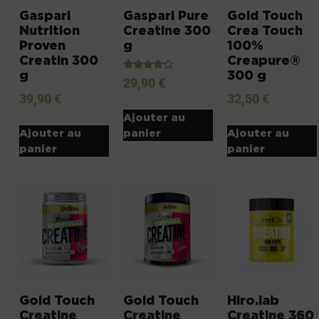
Gaspari
Gaspari Pure
Gold Touch
Nutrition
Creatine 300
Crea Touch
Proven
g
100%
Creatin 300
Creapure®
g
300 g
Note
29,90
€
4.00
39,90
€
32,50
€
sur 5
Ajouter au
Ajouter au
Ajouter au
panier
panier
panier
Gold Touch
Gold Touch
Hiro.lab
Creatine
Creatine
Creatine 360