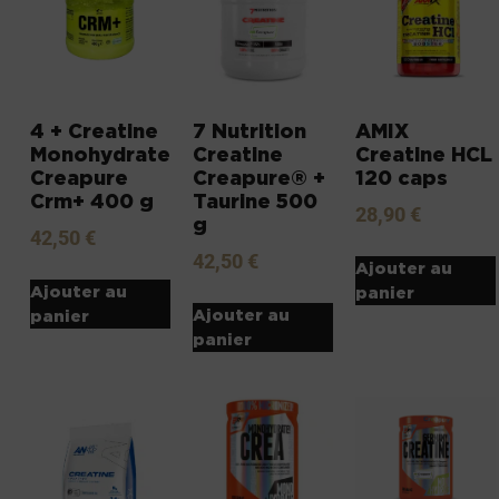
4 + Creatine
7 Nutrition
AMIX
Monohydrate
Creatine
Creatine HCL
Creapure
Creapure® +
120 caps
Crm+ 400 g
Taurine 500
28,90
€
g
42,50
€
42,50
€
Ajouter au
Ajouter au
panier
Ajouter au
panier
panier