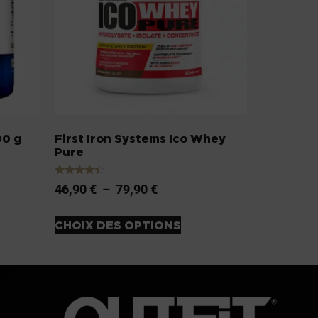
00 g
First Iron Systems Ico Whey
Pure
Note
46,90
€
–
79,90
€
4.20
sur 5
CHOIX DES OPTIONS