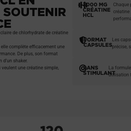
3000 MG
Chaque p
 SOUTENIR
CRÉATINE
créatine
HCL
perform
CE
ire de chlorhydrate de créatine
FORMAT
Les capsu
CAPSULES
, elle complète efficacement une
précise, 
formance. De plus, son format
n d’un shaker.
SANS
 veulent une créatine simple,
La formule
STIMULANT
utilisation
120