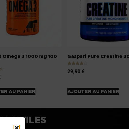
it Omega 3 1000 mg 100
Gaspari Pure Creatine 3
Note
29,90
€
4.00
€
sur 5
ER AU PANIER
AJOUTER AU PANIER
NS UTILES