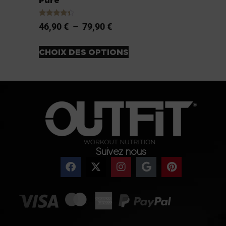
Note
46,90
€
–
79,90
€
4.20
sur 5
CHOIX DES OPTIONS
Suivez nous