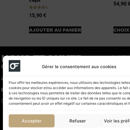
54,90
Note
15,90
€
4.20
sur 5
AJOUTER AU PANIER
CHOIX
NOUS TROUVER
LIE
Gérer le consentement aux cookies
122 Boulevard voltaire 75011 Paris
BOU
01 83 06 53 53
Pour offrir les meilleures expériences, nous utilisons des technologies telle
TARI
cookies pour stocker et/ou accéder aux informations des appareils. Le fait 
contact@outfit-shopnutrition.fr
à ces technologies nous permettra de traiter des données telles que le co
de navigation ou les ID uniques sur ce site. Le fait de ne pas consentir ou de
CON
Horaires : Du Mardi au Samedi de 11h à 20h
consentement peut avoir un effet négatif sur certaines caractéristiques et f
CGV
Accepter
Refuser
Voir les pré