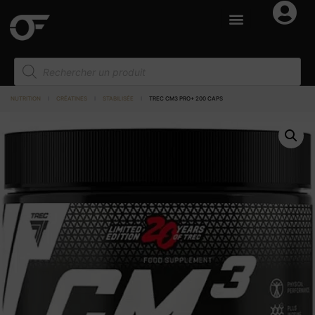
NUTRITION
I
CRÉATINES
I
STABILISÉE
I
TREC CM3 PRO+ 200 CAPS