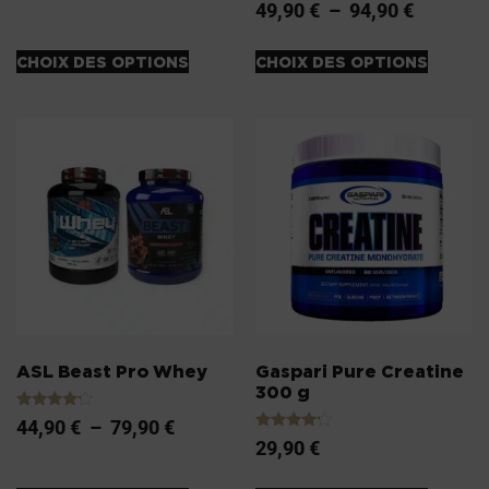
Note
49,90
€
–
94,90
€
5.00
sur 5
CHOIX DES OPTIONS
CHOIX DES OPTIONS
ASL Beast Pro Whey
Gaspari Pure Creatine
300 g
Note
44,90
€
–
79,90
€
4.00
Note
29,90
€
sur 5
4.00
sur 5