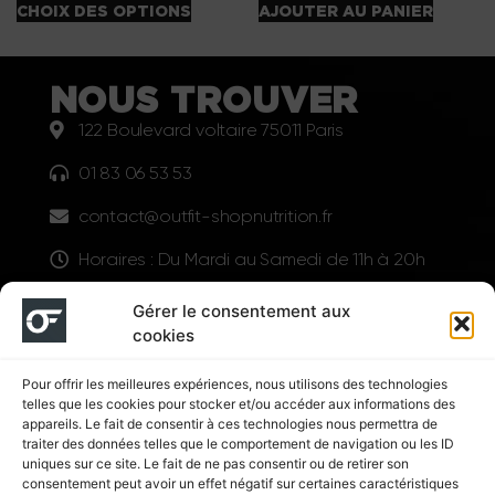
CHOIX DES OPTIONS
AJOUTER AU PANIER
NOUS TROUVER
122 Boulevard voltaire 75011 Paris
01 83 06 53 53
contact@outfit-shopnutrition.fr
Horaires : Du Mardi au Samedi de 11h à 20h
LIENS UTILES
Gérer le consentement aux
cookies
Pour offrir les meilleures expériences, nous utilisons des technologies
telles que les cookies pour stocker et/ou accéder aux informations des
appareils. Le fait de consentir à ces technologies nous permettra de
traiter des données telles que le comportement de navigation ou les ID
uniques sur ce site. Le fait de ne pas consentir ou de retirer son
consentement peut avoir un effet négatif sur certaines caractéristiques