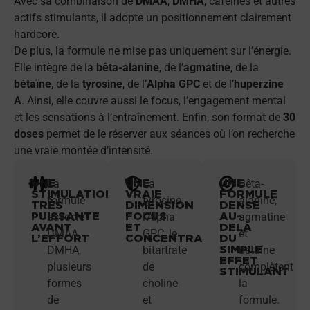
Avec sa combinaison de
DMAA
,
DMHA
, caféines et autres
actifs stimulants, il adopte un positionnement clairement
hardcore.
De plus, la formule ne mise pas uniquement sur l’énergie.
Elle intègre de la
bêta-alanine
, de l’
agmatine
, de la
bétaïne
, de la
tyrosine
, de l’
Alpha GPC
et de l’
huperzine
A
. Ainsi, elle couvre aussi le focus, l’engagement mental
et les sensations à l’entraînement. Enfin, son format de
30
doses
permet de le réserver aux séances où l’on recherche
une vraie montée d’intensité.
UNE
UNE
UNE
La
La
Bêta-
STIMULATION
VRAIE
FORMULE
formule
tyrosine,
alanine,
TRÈS
DIMENSION
DENSE
PUISSANTE
FOCUS
AU-
associe
l’Alpha
agmatine
AVANT
ET
DELÀ
DMAA,
GPC, le
et
L’EFFORT
CONCENTRATION
DU
SIMPLE
DMHA,
bitartrate
bétaïne
EFFET
plusieurs
de
complètent
STIMULANT
formes
choline
la
de
et
formule.