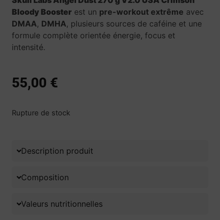
Skull Labs Angel Dust 270 g V2.0 USA Crimson
Bloody Booster
est un
pre-workout extrême
avec
DMAA
,
DMHA
, plusieurs sources de caféine et une
formule complète orientée énergie, focus et
intensité.
55,00
€
Rupture de stock
Description produit
Composition
Valeurs nutritionnelles