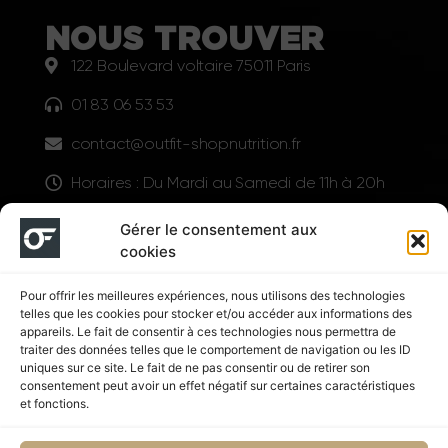
NOUS TROUVER
122 Boulevard voltaire 75011 Paris
01 83 06 53 53
contact@outfit-shopnutrition.fr
Horaires : Du Mardi au Samedi de 11h à 20h
LIENS UTILES
Gérer le consentement aux
cookies
Pour offrir les meilleures expériences, nous utilisons des technologies
telles que les cookies pour stocker et/ou accéder aux informations des
appareils. Le fait de consentir à ces technologies nous permettra de
traiter des données telles que le comportement de navigation ou les ID
uniques sur ce site. Le fait de ne pas consentir ou de retirer son
consentement peut avoir un effet négatif sur certaines caractéristiques
Suivez nous
et fonctions.