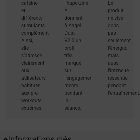
caféine
l’huperzine
Le
et
A
produit
différents
donnent
ne vise
stimulants
à Angel
donc
complémentaires.
Dust
pas
Ainsi,
V2.0 un
seulement
elle
profil
l’énergie,
s’adresse
très
mais
clairement
marqué
aussi
aux
sur
l’intensité
utilisateurs
l’engagement
ressentie
habitués
mental
pendant
aux pre-
pendant
l’entraînement
workouts
la
extrêmes.
séance.
Informations clés