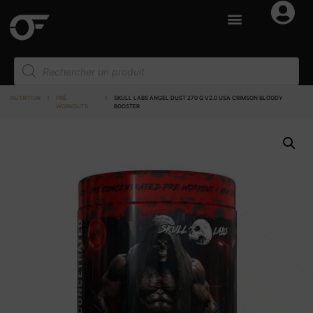
NUTRITION
I
PRÉ
I
SKULL LABS ANGEL DUST 270 G V2.0 USA CRIMSON BLOODY
WORKOUTS
BOOSTER