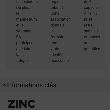
testostérone.
mg de
de 4
De plus,
tribulus.
capsules.
le
Cette
Ainsi, la
magnésium
association
prise
et la
donne à
reste
vitamine
la
simple à
B6
formule
organiser
participent
une
au
à réduire
vraie
quotidien.
la
identité
fatigue.
masculine.
Informations clés
ZINC