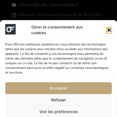
contact@outfit-shopnutrition.fr
Horaires : Du Mardi au Samedi de 11h à 20h
LIENS UTILES
Gérer le consentement aux
cookies
Pour offrir les meilleures expériences, nous utilisons des technologies
telles que les cookies pour stocker et/ou accéder aux informations des
appareils. Le fait de consentir à ces technologies nous permettra de
traiter des données telles que le comportement de navigation ou les ID
uniques sur ce site. Le fait de ne pas consentir ou de retirer son
consentement peut avoir un effet négatif sur certaines caractéristiques
Suivez nous
et fonctions.
Accepter
Refuser
Politique de confidentialité
CGV
Voir les préférences