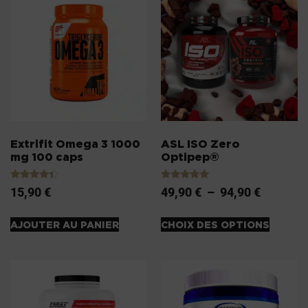
Extrifit Omega 3 1000
ASL ISO Zero
mg 100 caps
Optipep®
Note
Note
15,90
€
49,90
€
–
94,90
€
4.20
5.00
sur 5
sur 5
AJOUTER AU PANIER
CHOIX DES OPTIONS