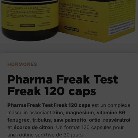
HORMONES
Pharma Freak Test
Freak 120 caps
Pharma Freak Test Freak 120 caps
est un complexe
masculin associant
zinc
,
magnésium
,
vitamine B6
,
fenugrec
,
tribulus
,
saw palmetto
,
ortie
,
resvératrol
et
écorce de citron
. Un format 120 capsules pour
une routine sportive de 30 jours.