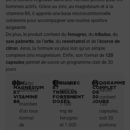
hommes actifs. Grâce au zinc, au magnésium et à la
vitamine B6, il apporte une base micronutritionnelle
cohérente pour accompagner une routine sportive
exigeante.
De plus, le produit contient du
fenugrec
, du
tribulus
, du
saw palmetto
, de l’
ortie
, du
resvératrol
et de l’
écorce de
citron
. Ainsi, la formule va plus loin qu’un simple
complexe zinc-magnésium. Enfin, son format de
120
capsules
permet de suivre un programme clair de 30
jours.
ZINC,
FENUGREC
PROGRAMME
Le zinc
Chaque
Le
MAGNÉSIUM
ET
COMPLET
contribue
portion
flacon
ET
TRIBULUS
DE
VITAMINE
FORTEMENT
30
au
apporte
contient
B6
DOSÉS
JOURS
maintien
1 100
120
d’un taux
mg de
capsules,
normal
fenugrec
soit 30
de
et 1 000
portions