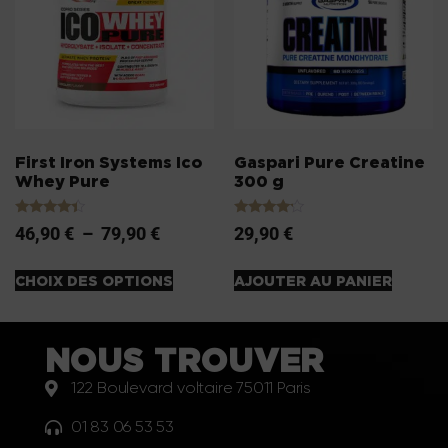
First Iron Systems Ico
Gaspari Pure Creatine
Whey Pure
300 g
Note
Note
46,90
€
–
79,90
€
29,90
€
4.20
4.00
sur 5
sur 5
CHOIX DES OPTIONS
AJOUTER AU PANIER
NOUS TROUVER
122 Boulevard voltaire 75011 Paris
01 83 06 53 53