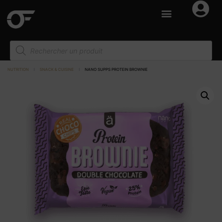
NUTRITION
I
SNACK & CUISINE
I
NANO SUPPS PROTEIN BROWNIE