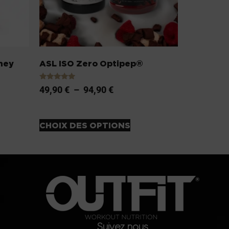
Whey
ASL ISO Zero Optipep®
Note
49,90
€
–
94,90
€
5.00
sur 5
CHOIX DES OPTIONS
Suivez nous