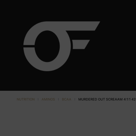
NUTRITION
I
AMINOS
I
BCAA
I
MURDERED OUT SCREAAM 4:1:1 42