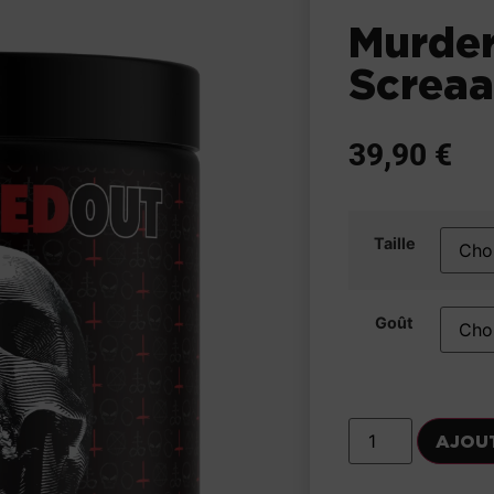
Murde
Screaa
39,90
€
Taille
Goût
AJOU