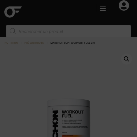
NUTRITION
I
PRÉ WORKOUTS
I
MARCHON SUPP WORKOUT FUEL 2.0