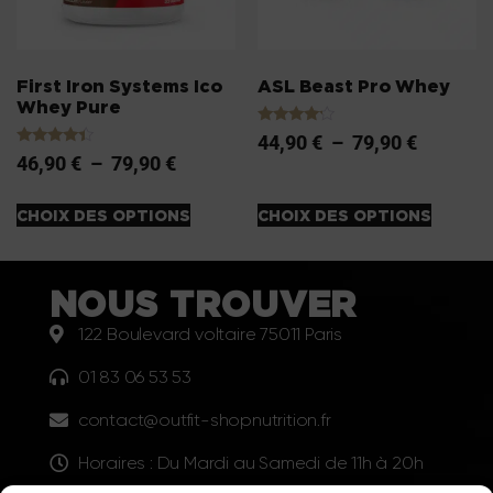
First Iron Systems Ico
ASL Beast Pro Whey
Whey Pure
Note
44,90
€
–
79,90
€
4.00
Note
46,90
€
–
79,90
€
sur 5
4.20
sur 5
CHOIX DES OPTIONS
CHOIX DES OPTIONS
NOUS TROUVER
122 Boulevard voltaire 75011 Paris
01 83 06 53 53
contact@outfit-shopnutrition.fr
Horaires : Du Mardi au Samedi de 11h à 20h