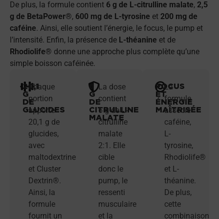
De plus, la formule contient
6 g de L-citrulline malate
,
2,5
g de BetaPower®
,
600 mg de L-tyrosine
et
200 mg de
caféine
. Ainsi, elle soutient l’énergie, le focus, le pump et
l’intensité. Enfin, la présence de
L-théanine
et de
Rhodiolife®
donne une approche plus complète qu’une
simple boisson caféinée.
20,1
6
FOCUS
Chaque
La dose
La
G
G
ET
portion
contient
formule
DE
DE
ÉNERGIE
GLUCIDES
CITRULLINE
MAÎTRISÉE
apporte
6 g de L-
associe
MALATE
20,1 g de
citrulline
caféine,
glucides,
malate
L-
avec
2:1. Elle
tyrosine,
maltodextrine
cible
Rhodiolife®
et Cluster
donc le
et L-
Dextrin®.
pump, le
théanine.
Ainsi, la
ressenti
De plus,
formule
musculaire
cette
fournit un
et la
combinaison