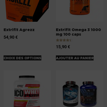
Extrifit Agrezz
Extrifit Omega 3 1000
mg 100 caps
54,90
€
Note
15,90
€
4.20
sur 5
CHOIX DES OPTIONS
AJOUTER AU PANIER