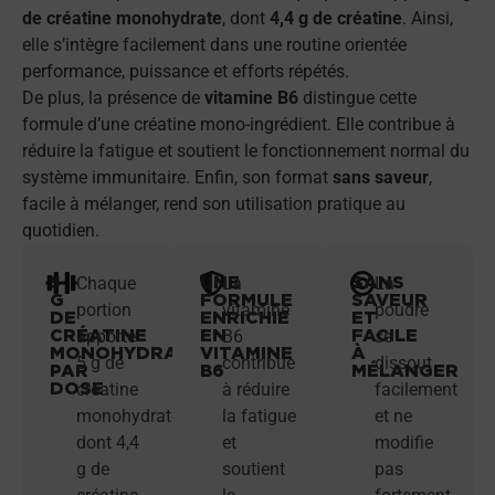
de créatine monohydrate
, dont
4,4 g de créatine
. Ainsi,
elle s’intègre facilement dans une routine orientée
performance, puissance et efforts répétés.
De plus, la présence de
vitamine B6
distingue cette
formule d’une créatine mono-ingrédient. Elle contribue à
réduire la fatigue et soutient le fonctionnement normal du
système immunitaire. Enfin, son format
sans saveur
,
facile à mélanger, rend son utilisation pratique au
quotidien.
5
UNE
SANS
Chaque
La
La
G
FORMULE
SAVEUR
portion
vitamine
poudre
DE
ENRICHIE
ET
CRÉATINE
EN
FACILE
apporte
B6
se
MONOHYDRATE
VITAMINE
À
5 g de
contribue
dissout
PAR
B6
MÉLANGER
DOSE
créatine
à réduire
facilement
monohydrate,
la fatigue
et ne
dont 4,4
et
modifie
g de
soutient
pas