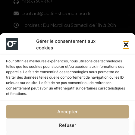
01 83 06 53 53
contact@outfit-shopnutrition.fr
Horaires : Du Mardi au Samedi de 11h à 20h
LIENS UTILES
Gérer le consentement aux
cookies
Pour offrir les meilleures expériences, nous utilisons des technologies
telles que les cookies pour stocker et/ou accéder aux informations des
appareils. Le fait de consentir à ces technologies nous permettra de
traiter des données telles que le comportement de navigation ou les ID
uniques sur ce site. Le fait de ne pas consentir ou de retirer son
consentement peut avoir un effet négatif sur certaines caractéristiques
Suivez nous
et fonctions.
Accepter
Refuser
Politique de confidentialité
CGV