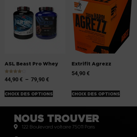
ASL Beast Pro Whey
Extrifit Agrezz
54,90
€
Note
44,90
€
–
79,90
€
4.00
sur 5
CHOIX DES OPTIONS
CHOIX DES OPTIONS
NOUS TROUVER
122 Boulevard voltaire 75011 Paris