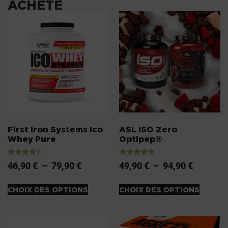
ACHETÉ
First Iron Systems Ico
ASL ISO Zero
Whey Pure
Optipep®
Note
Note
46,90
€
–
79,90
€
49,90
€
–
94,90
€
4.20
5.00
sur 5
sur 5
CHOIX DES OPTIONS
CHOIX DES OPTIONS