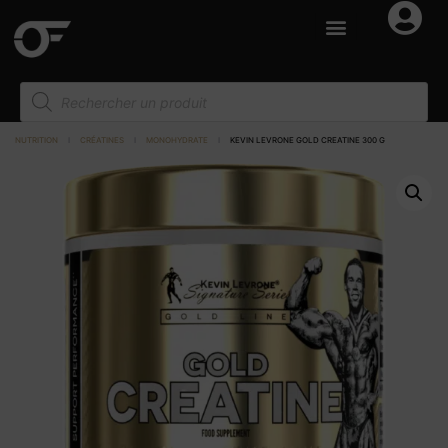
NUTRITION
I
CRÉATINES
I
MONOHYDRATE
I
KEVIN LEVRONE GOLD CREATINE 300 G