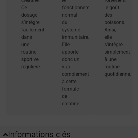
créatine.
le
fortement
Ce
fonctionnement
le goût
dosage
normal
des
s’intègre
du
boissons.
facilement
système
Ainsi,
dans
immunitaire.
elle
une
Elle
s’intègre
routine
apporte
simplement
sportive
donc un
à une
régulière.
vrai
routine
complément
quotidienne.
à cette
formule
de
créatine.
Informations clés