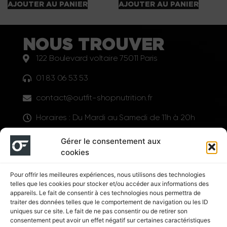
AJOUTER AU PANIER
AJOUTER AU PANIER
NOUS TROUVER
122 Boulevard voltaire 75011 Paris
01 83 06 53 53
contact@outfit-shopnutrition.fr
Horaires : Du Mardi au Samedi de 11h à 20h
LIENS UTILES
Gérer le consentement aux
cookies
Pour offrir les meilleures expériences, nous utilisons des technologies
telles que les cookies pour stocker et/ou accéder aux informations des
appareils. Le fait de consentir à ces technologies nous permettra de
traiter des données telles que le comportement de navigation ou les ID
uniques sur ce site. Le fait de ne pas consentir ou de retirer son
consentement peut avoir un effet négatif sur certaines caractéristiques