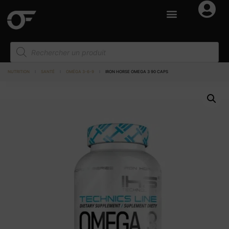
NUTRITION
I
SANTÉ
I
OMÉGA 3-6-9
I
IRON HORSE OMEGA 3 90 CAPS