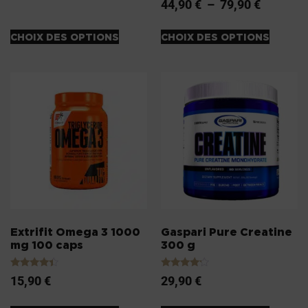
44,90
€
–
79,90
€
4.00
sur 5
CHOIX DES OPTIONS
CHOIX DES OPTIONS
Extrifit Omega 3 1000
Gaspari Pure Creatine
mg 100 caps
300 g
Note
Note
15,90
€
29,90
€
4.20
4.00
sur 5
sur 5