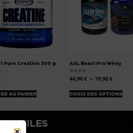
i Pure Creatine 300 g
ASL Beast Pro Whey
Note
€
44,90
€
–
79,90
€
4.00
sur 5
ER AU PANIER
CHOIX DES OPTIONS
NS UTILES