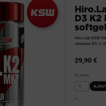
Hiro.L
D3 K2 
softge
Hiro.Lab KSW Vi
vitamine D3
et
2
29,90
€
En stock
AJOU
Ajouter aux fa