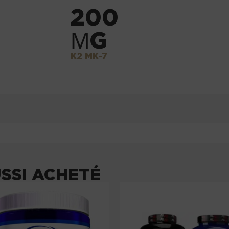
200
ΜG
K2 MK-7
USSI ACHETÉ