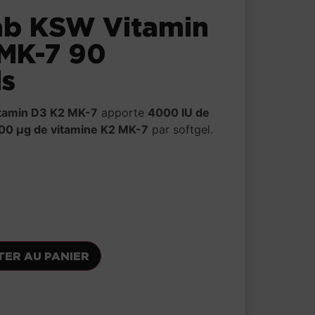
ab KSW Vitamin
MK-7 90
ls
tamin D3 K2 MK-7
apporte
4000 IU de
00 µg de vitamine K2 MK-7
par softgel.
TER AU PANIER
voris