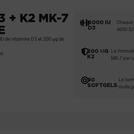
 + K2 MK-7
4000 IU
Chaque s
E
D3
4000 IU
U de vitamine D3 et 200 µg de
200 ΜG
La formule
r.
K2
MK-7 par c
90
Le form
SOFTGELS
molle p