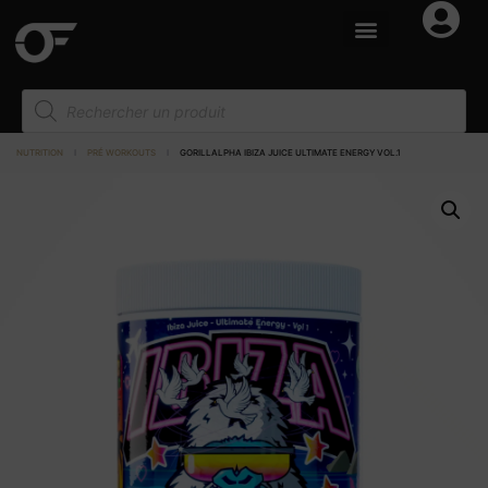
NUTRITION
I
PRÉ WORKOUTS
I
GORILLALPHA IBIZA JUICE ULTIMATE ENERGY VOL.1