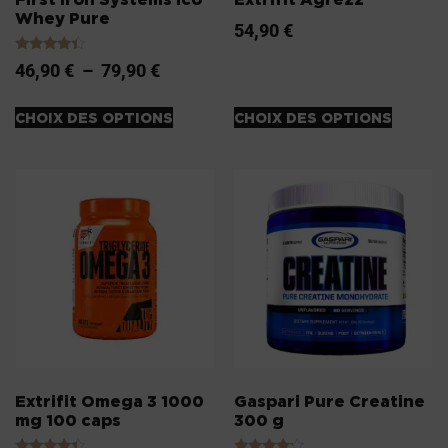
Whey Pure
54,90
€
Note
46,90
€
–
79,90
€
4.20
sur 5
CHOIX DES OPTIONS
CHOIX DES OPTIONS
Extrifit Omega 3 1000
Gaspari Pure Creatine
mg 100 caps
300 g