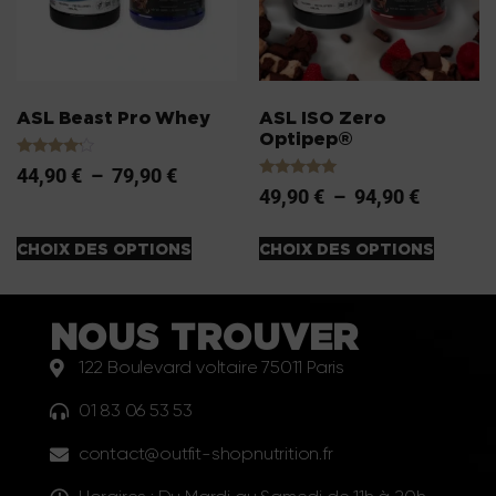
ASL Beast Pro Whey
ASL ISO Zero
Optipep®
Note
44,90
€
–
79,90
€
4.00
Note
49,90
€
–
94,90
€
sur 5
5.00
sur 5
CHOIX DES OPTIONS
CHOIX DES OPTIONS
NOUS TROUVER
122 Boulevard voltaire 75011 Paris
01 83 06 53 53
contact@outfit-shopnutrition.fr