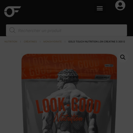
NUTRITION
I
CRÉATINES
I
MONOHYDRATE
I
GOLD TOUCH NUTRITION LGN CREATINE 5 300 G