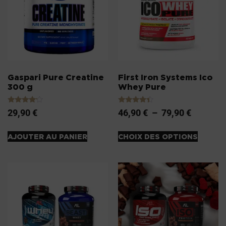
Gaspari Pure Creatine
First Iron Systems Ico
300 g
Whey Pure
Note
Note
29,90
€
46,90
€
–
79,90
€
4.00
4.20
sur 5
sur 5
AJOUTER AU PANIER
CHOIX DES OPTIONS