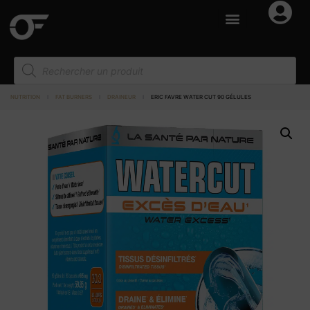
NUTRITION
I
FAT BURNERS
I
DRAINEUR
I
ERIC FAVRE WATER CUT 90 GÉLULES