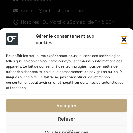
contact@outfit-shopnutrition.fr
Horaires : Du Mardi au Samedi de 11h à 20h
LIENS UTILES
Gérer le consentement aux
cookies
Pour offrir les meilleures expériences, nous utilisons des technologies
telles que les cookies pour stocker et/ou accéder aux informations des
appareils. Le fait de consentir à ces technologies nous permettra de
traiter des données telles que le comportement de navigation ou les ID
uniques sur ce site. Le fait de ne pas consentir ou de retirer son
consentement peut avoir un effet négatif sur certaines caractéristiques
Suivez nous
et fonctions.
Accepter
Refuser
Politique de confidentialité
CGV
Voir les préférences