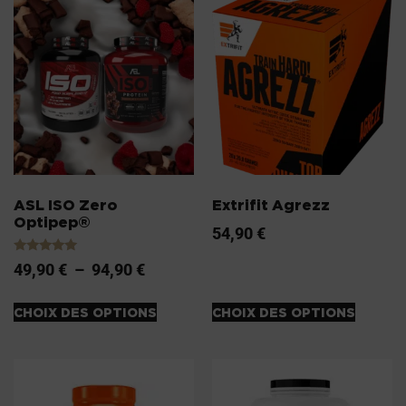
ASL ISO Zero
Extrifit Agrezz
Optipep®
54,90
€
Note
49,90
€
–
94,90
€
5.00
sur 5
CHOIX DES OPTIONS
CHOIX DES OPTIONS