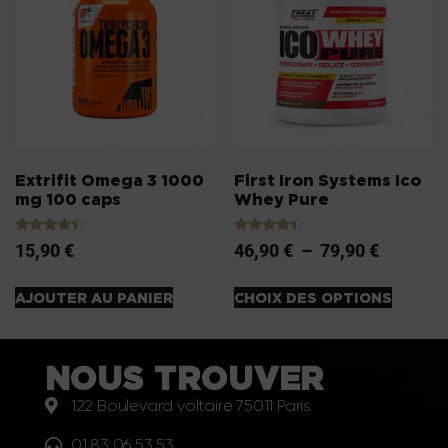
Extrifit Omega 3 1000
First Iron Systems Ico
mg 100 caps
Whey Pure
Note
Note
15,90
€
46,90
€
–
79,90
€
4.20
4.20
sur 5
sur 5
AJOUTER AU PANIER
CHOIX DES OPTIONS
NOUS TROUVER
122 Boulevard voltaire 75011 Paris
01 83 06 53 53