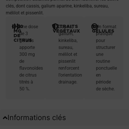
clés, dont cassis, galium aparine, kinkeliba, sureau,
mélilot et pissenlit.
300
EXTRAITS
90
Une dose
Cassis,
Un format
MG
VÉGÉTAUX
GÉLULES
de 3
galium,
pratique
DE
CITRUS
gélules
kinkeliba,
pour
apporte
sureau,
structurer
300 mg
mélilot et
une
de
pissenlit
routine
flavonoïdes
renforcent
ponctuelle
de citrus
l’orientation
en
titrés à
drainage.
période
50 %.
de sèche.
Informations clés