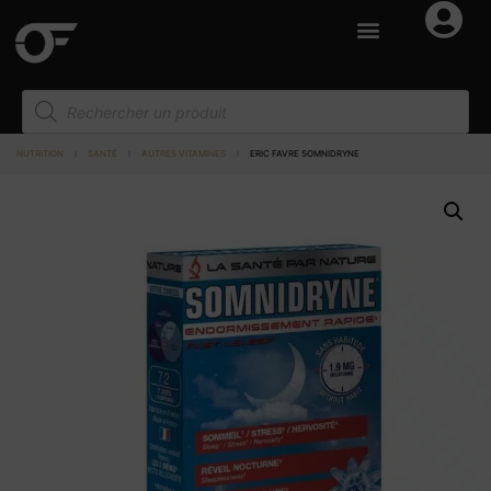
NUTRITION
I
SANTÉ
I
AUTRES VITAMINES
I
ERIC FAVRE SOMNIDRYNE