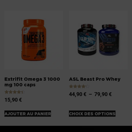
Extrifit Omega 3 1000
ASL Beast Pro Whey
mg 100 caps
Note
44,90
€
–
79,90
€
4.00
Note
15,90
€
sur 5
4.20
sur 5
AJOUTER AU PANIER
CHOIX DES OPTIONS