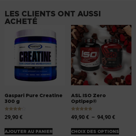
LES CLIENTS ONT AUSSI
ACHETÉ
Gaspari Pure Creatine
ASL ISO Zero
300 g
Optipep®
Note
Note
29,90
€
49,90
€
–
94,90
€
4.00
5.00
sur 5
sur 5
AJOUTER AU PANIER
CHOIX DES OPTIONS