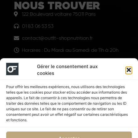
NOUS TROUVER
122 Boulevard voltaire 75011 Paris
01 83 06 53 53
contact@outfit-shopnutrition.fr
Horaires : Du Mardi au Samedi de 11h à 20h
LIENS UTILES
Gérer le consentement aux
cookies
Pour offrir les meilleures expériences, nous utilisons des technologies
telles que les cookies pour stocker et/ou accéder aux informations des
appareils. Le fait de consentir à ces technologies nous permettra de
traiter des données telles que le comportement de navigation ou les ID
uniques sur ce site. Le fait de ne pas consentir ou de retirer son
consentement peut avoir un effet négatif sur certaines caractéristiques
Suivez nous
et fonctions.