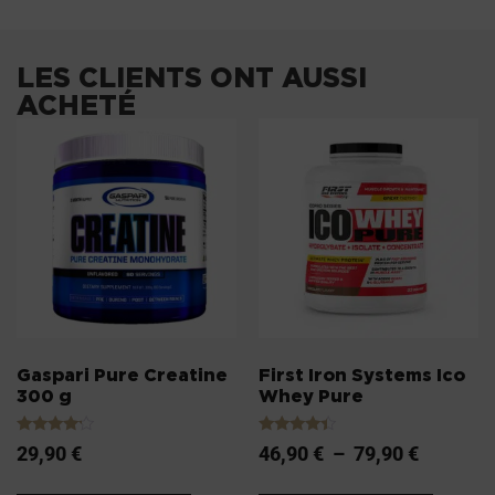
LES CLIENTS ONT AUSSI
ACHETÉ
Gaspari Pure Creatine
First Iron Systems Ico
300 g
Whey Pure
Note
Note
29,90
€
46,90
€
–
79,90
€
4.00
4.20
sur 5
sur 5