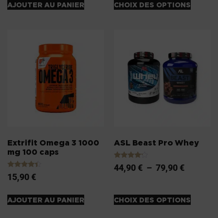
AJOUTER AU PANIER
CHOIX DES OPTIONS
Extrifit Omega 3 1000
ASL Beast Pro Whey
mg 100 caps
Note
44,90
€
–
79,90
€
4.00
Note
15,90
€
sur 5
4.20
sur 5
AJOUTER AU PANIER
CHOIX DES OPTIONS