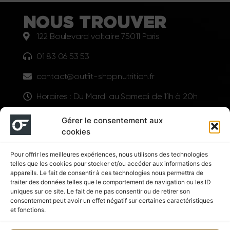
NOUS TROUVER
122 Boulevard voltaire 75011 Paris
01 83 06 53 53
contact@outfit-shopnutrition.fr
Horaires : Du Mardi au Samedi de 11h à 20h
LIENS UTILES
Gérer le consentement aux
cookies
Pour offrir les meilleures expériences, nous utilisons des technologies
telles que les cookies pour stocker et/ou accéder aux informations des
appareils. Le fait de consentir à ces technologies nous permettra de
traiter des données telles que le comportement de navigation ou les ID
uniques sur ce site. Le fait de ne pas consentir ou de retirer son
consentement peut avoir un effet négatif sur certaines caractéristiques
Suivez nous
et fonctions.