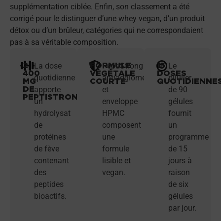
supplémentation ciblée. Enfin, son classement a été
corrigé pour le distinguer d’une whey vegan, d’un produit
détox ou d’un brûleur, catégories qui ne correspondaient
pas à sa véritable composition.
2
FORMULE
15
La dose
PeptiStrong™,
Le
400
VÉGÉTALE
DOSES
quotidienne
antiagglomérant
pilulier
MG
COURTE
QUOTIDIENNE
DE
apporte
et
de 90
PEPTISTRONG™
un
enveloppe
gélules
hydrolysat
HPMC
fournit
de
composent
un
protéines
une
programme
de fève
formule
de 15
contenant
lisible et
jours à
des
vegan.
raison
peptides
de six
bioactifs.
gélules
par jour.