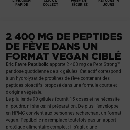
LIVRAISON
CLICK &
PAIEMENT
RETOURS 14
RAPIDE
COLLECT
SÉCURISÉ
JOURS
2 400 MG DE PEPTIDES
DE FÈVE DANS UN
FORMAT VEGAN CIBLÉ
Eric Favre Peptibolic
apporte 2 400 mg de PeptiStrong™
par dose quotidienne de six gélules. Cet actif correspond
à un hydrolysat de protéines de fève contenant des
peptides bioactifs, proposé dans une formule courte et
d’origine végétale.
Le pilulier de 90 gélules fournit 15 doses et ne nécessite
ni poudre, ni shaker, ni préparation. De plus, l’enveloppe
en HPMC convient aux personnes recherchant un format
vegan. Peptibolic ne remplace toutefois pas un apport
protéique alimentaire complet : il s’agit d’une