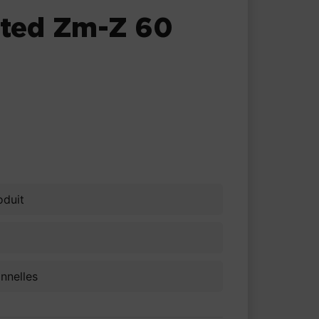
ated Zm-Z 60
oduit
onnelles