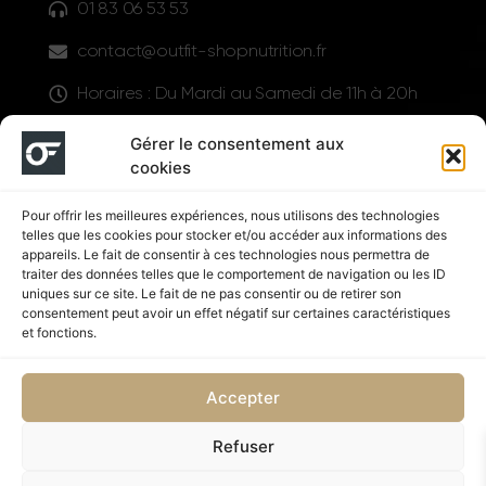
01 83 06 53 53
contact@outfit-shopnutrition.fr
Horaires : Du Mardi au Samedi de 11h à 20h
LIENS UTILES
Gérer le consentement aux
cookies
Pour offrir les meilleures expériences, nous utilisons des technologies
telles que les cookies pour stocker et/ou accéder aux informations des
appareils. Le fait de consentir à ces technologies nous permettra de
traiter des données telles que le comportement de navigation ou les ID
uniques sur ce site. Le fait de ne pas consentir ou de retirer son
consentement peut avoir un effet négatif sur certaines caractéristiques
Suivez nous
et fonctions.
Accepter
Refuser
Politique de confidentialité
CGV