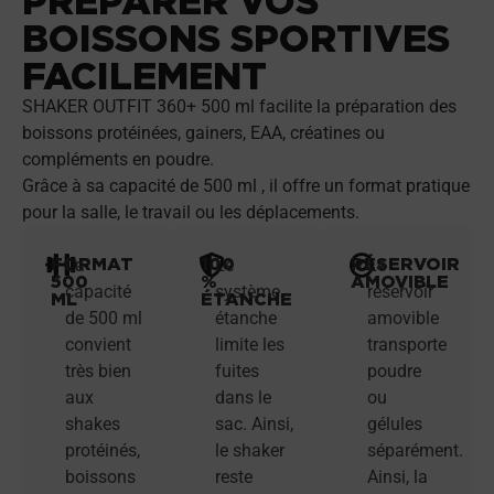
PRÉPARER VOS
BOISSONS SPORTIVES
FACILEMENT
SHAKER OUTFIT 360+ 500 ml facilite la préparation des
boissons protéinées, gainers, EAA, créatines ou
compléments en poudre.
Grâce à sa capacité de 500 ml , il offre un format pratique
pour la salle, le travail ou les déplacements.
FORMAT
100
RÉSERVOIR
La
Le
Le
500
%
AMOVIBLE
capacité
système
réservoir
ML
ÉTANCHE
de 500 ml
étanche
amovible
convient
limite les
transporte
très bien
fuites
poudre
aux
dans le
ou
shakes
sac. Ainsi,
gélules
protéinés,
le shaker
séparément.
boissons
reste
Ainsi, la