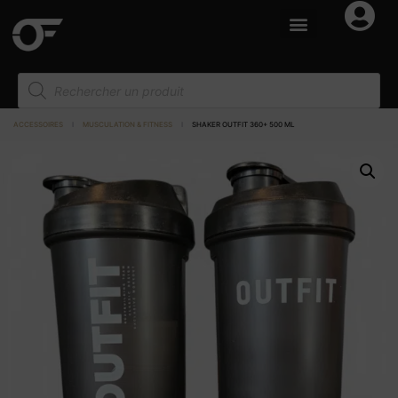
ACCESSOIRES
I
MUSCULATION & FITNESS
I
SHAKER OUTFIT 360+ 500 ML