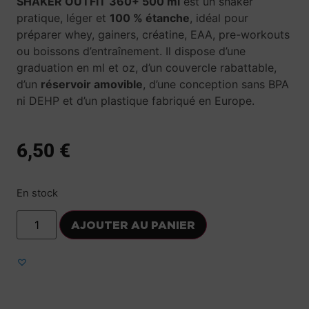
SHAKER OUTFIT 360+ 500 ml
est un shaker
pratique, léger et
100 % étanche
, idéal pour
préparer whey, gainers, créatine, EAA, pre-workouts
ou boissons d’entraînement. Il dispose d’une
graduation en ml et oz, d’un couvercle rabattable,
d’un
réservoir amovible
, d’une conception sans BPA
ni DEHP et d’un plastique fabriqué en Europe.
6,50
€
En stock
AJOUTER AU PANIER
Ajouter aux favoris