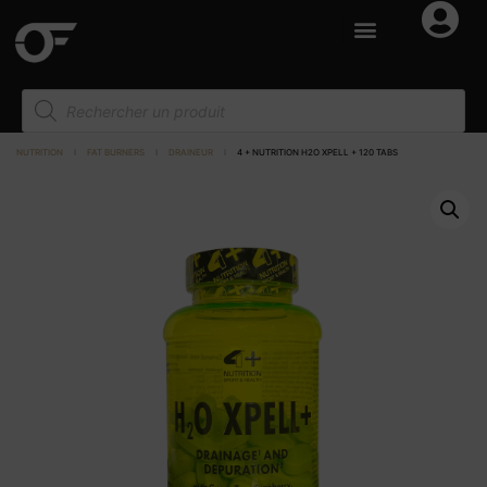
NUTRITION
I
FAT BURNERS
I
DRAINEUR
I
4 + NUTRITION H2O XPELL + 120 TABS