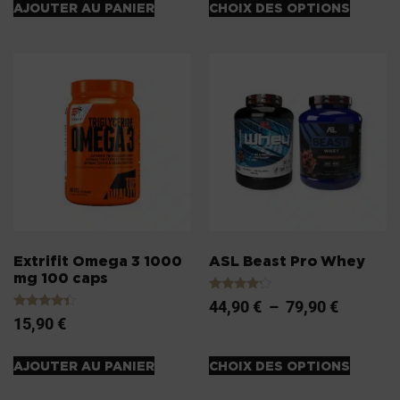
AJOUTER AU PANIER
CHOIX DES OPTIONS
Extrifit Omega 3 1000
ASL Beast Pro Whey
mg 100 caps
Note
44,90
€
–
79,90
€
4.00
Note
15,90
€
sur 5
4.20
sur 5
AJOUTER AU PANIER
CHOIX DES OPTIONS