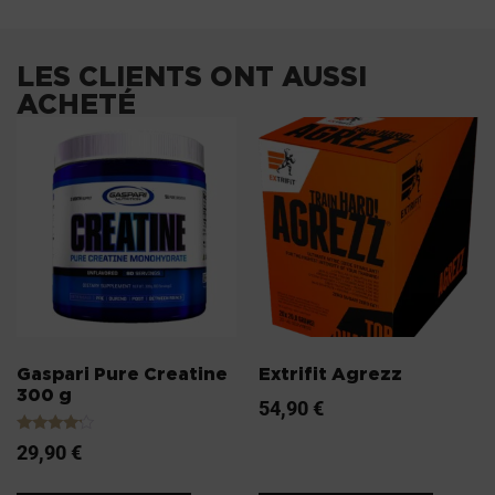
LES CLIENTS ONT AUSSI
ACHETÉ
Gaspari Pure Creatine
Extrifit Agrezz
300 g
54,90
€
Note
29,90
€
4.00
sur 5