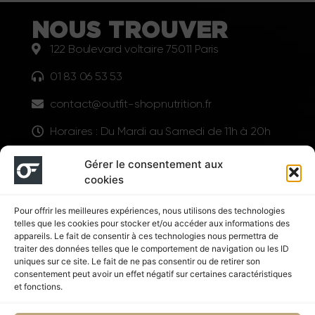
NOUS TROUVER
122 Boulevard voltaire 75011 Paris
01 83 06 53 53
contact@outfit-shopnutrition.fr
Horaires : Du Mardi au Samedi de 11h à 20h
LIENS UTILES
Gérer le consentement aux
cookies
Pour offrir les meilleures expériences, nous utilisons des technologies
telles que les cookies pour stocker et/ou accéder aux informations des
appareils. Le fait de consentir à ces technologies nous permettra de
traiter des données telles que le comportement de navigation ou les ID
uniques sur ce site. Le fait de ne pas consentir ou de retirer son
consentement peut avoir un effet négatif sur certaines caractéristiques
Suivez nous
et fonctions.