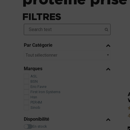
FILTRES
Par Catégorie
Tout sélectionner
Marques
ASL
BSN
Eric Favre
First Iron Systems
Hsn
PER4M
Sinob
N
4
Disponibilité
En stock