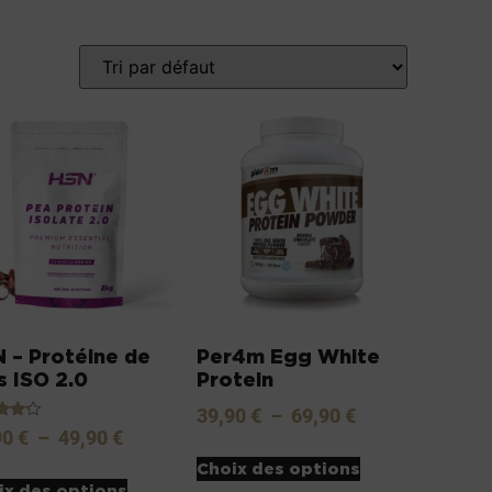
 – Protéine de
Per4m Egg White
s ISO 2.0
Protein
39,90
€
–
69,90
€
90
€
–
49,90
€
5
Choix des options
ix des options