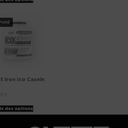
st Iron Ico Casein
0
90
€
ix des options