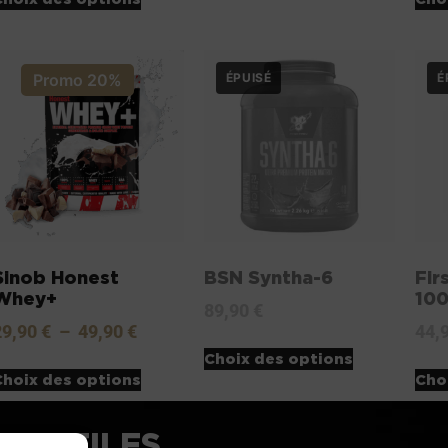
Promo 20%
Sinob Honest
BSN Syntha-6
Fir
Whey+
10
89,90
€
29,90
€
–
49,90
€
44,
Choix des options
Choix des options
Cho
NS UTILES