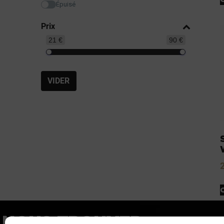
Épuisé
Prix
21 €
90 €
VIDER
NOUS TROUVER
LIE