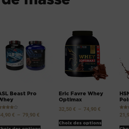
ASL Beast Pro
Eric Favre Whey
HSN
Whey
Optimax
Poi
32,50
€
–
74,90
€
ote
Note
44,90
€
–
79,90
€
21,
.00
4.00
sur 5
sur 
Choix des options
Choix des options
Cho