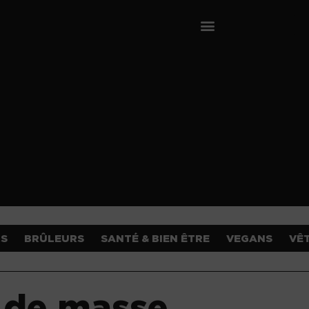
OS
BRÛLEURS
SANTÉ & BIEN ÊTRE
VEGANS
VÊ
e de masse