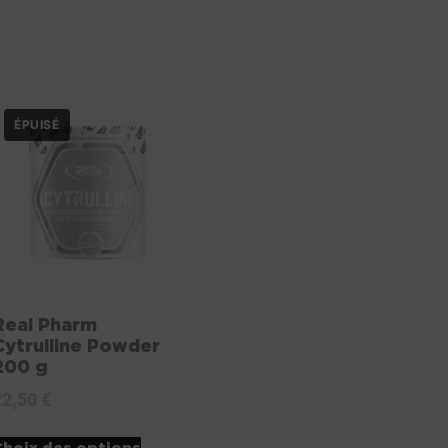
Real Pharm
Cytrulline Powder
200 g
22,50
€
Choix des options